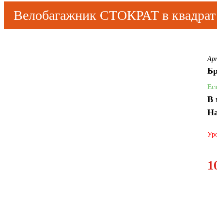
Велобагажник СТОКРАТ в квадрат 
Ар
Бр
Ес
В 
На
Уро
1