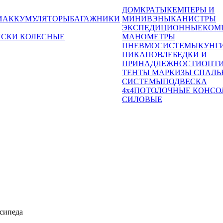
ДОМКРАТЫ
КЕМПЕРЫ И
И
АККУМУЛЯТОРЫ
БАГАЖНИКИ
МИНИВЭНЫ
КАНИСТРЫ
ЭКСПЕДИЦИОННЫЕ
КОМ
ИСКИ КОЛЕСНЫЕ
МАНОМЕТРЫ
ПНЕВМОСИСТЕМЫ
КУНГ
ПИКАПОВ
ЛЕБЕДКИ И
ПРИНАДЛЕЖНОСТИ
ОПТ
ТЕНТЫ МАРКИЗЫ СПАЛЬ
СИСТЕМЫ
ПОДВЕСКА
4x4
ПОТОЛОЧНЫЕ КОНСО
СИЛОВЫЕ
сипеда