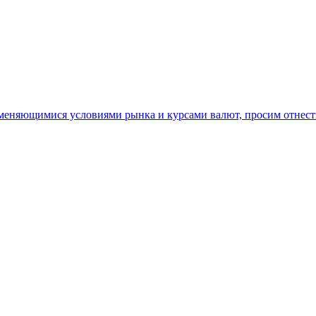
15
16
17
18
19
 меняющимися условиями рынка и курсами валют, просим отнест
20
21
22
23
24
25
26