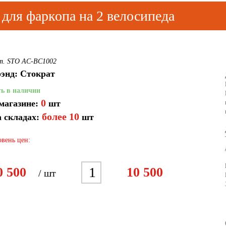
для фаркопа на 2 велосипеда
т. STO AC-BC1002
энд: Стократ
ть в наличии
0
магазине:
шт
более 10
 складах:
шт
вень цен:
1
0 500
10 500
/ шт
2
3