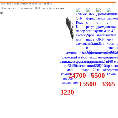
Наличный или Безналичный расчет Для
Юридических (работаем с НДС) или физических
лиц
Язык
Сумка Off-Road-
Язык фаркопа
Дополнительный
Язык фаркоп
фаркопа с
Kit набор
чехол от дождя
с
занижением
занижением
аксессуаров для
регулируемым
для автопалатки
4" (100 м
на 2" (50
самовытаскивания
занижением 2
ORT-02L
хромирован
мм)
шара - 2" и
отверсти
24700
6500
комплект с
2.5/16"
D26мм
шаром и
15500
3365
шплинтом
3220