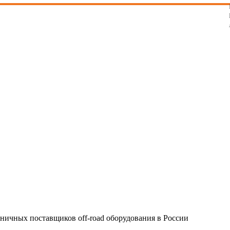
4
5
6
7
8
9
10
11
12
13
14
зничных поставщиков off-road оборудования в России