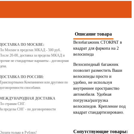
Описание товара
Велобагажник СТОКРАТ в
ДОСТАВКА ПО МОСКВЕ:
квадрат для фаркопа на 2
По Москве в пределах МКАД - 500 руб.
велосипеда
После 20-00, доставка за пределы МКАД и
прочие не стандартные варианты - договорная
Велосипедный багажник
цена.
позволит разместить Ваши
велосипеды просто и
ДОСТАВКА ПО РОССИИ:
Транспортными Компаниями или другими по
удобно, не используя
договоренности способами.
внутреннее пространство
автомобиля. Удобная
МЕЖДУНАРОДНАЯ ДОСТАВКА
погрузка/разгрузка
По странам СНГ.
велосипедов. Крепление под
За пределы СНГ - по договоренности
квадрат стандартизировано.
Сопутствующие товары:
Оплата только в Рублях!