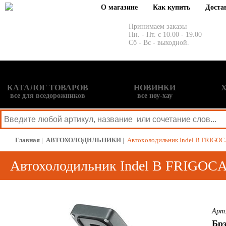
О магазине
Как купить
Доста
Принимаем заказы
Пн. - Пт. с 10.00 - 19.00
Сб - Вс - выходной.
КАТАЛОГ ТОВАРОВ
НОВИНКИ
все для вседорожников
все ноу-хау
Главная
|
АВТОХОЛОДИЛЬНИКИ
|
Автохолодильник Indel B FRIGO
Автохолодильник Indel B FRIGOC
Арт
Брэ