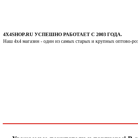
4X4SHOP.RU УСПЕШНО РАБОТАЕТ С 2003 ГОДА.
Наш 4x4 магазин - один из самых старых и крупных оптово-ро
Хотите узнавать
первыми о скидках
спец.предложениях
новинках и акциях?!
ЧТО НОВОГО?