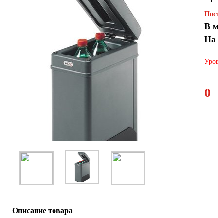
Пост
В м
На
Уров
0
Описание товара