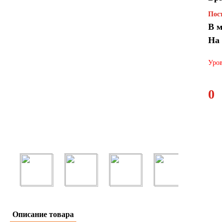
Пост
В м
На
Уров
0
Описание товара