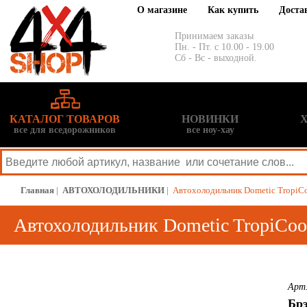
О магазине
Как купить
Доста
Принимаем заказы
Пн. - Пт. с 10.00 - 19.00
Сб - Вс - выходной.
КАТАЛОГ ТОВАРОВ
НОВИНКИ
все для вседорожников
все ноу-хау
Главная
|
АВТОХОЛОДИЛЬНИКИ
|
Автохолодильник Dometic TropiCool
Автохолодильник Dometic TropiCool 
Арт.
Бр