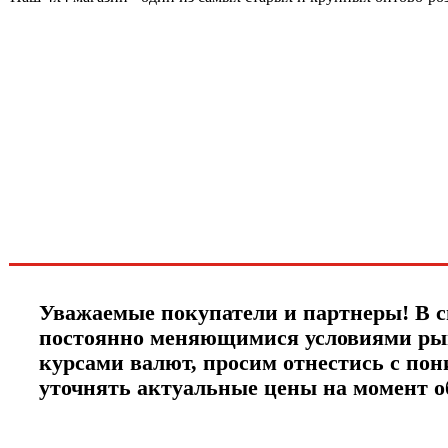
Хотите узнавать
первыми о скидках
спец.предложениях
новинках и акциях?!
ЧТО НОВОГО?
Уважаемые покупатели и партнеры! В с
постоянно меняющимися условиями ры
курсами валют, просим отнестись с по
уточнять актуальные цены на момент 