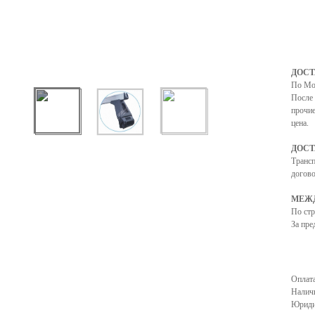
ДОСТ
По Мо
После 
прочие
цена.
ДОСТ
Транс
догово
МЕЖД
По ст
За пре
Оплата
Налич
Юриди