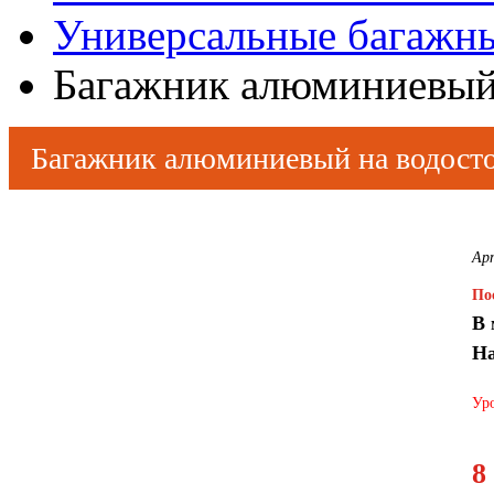
Универсальные багажн
Багажник алюминиевый 
Багажник алюминиевый на водосто
Ар
По
В 
На
Уро
8