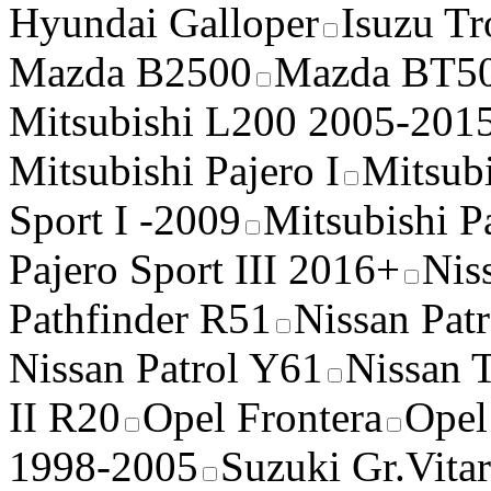
Hyundai Galloper
Isuzu Tr
Mazda B2500
Mazda BT5
Mitsubishi L200 2005-201
Mitsubishi Pajero I
Mitsubi
Sport I -2009
Mitsubishi P
Pajero Sport III 2016+
Nis
Pathfinder R51
Nissan Pat
Nissan Patrol Y61
Nissan 
II R20
Opel Frontera
Opel
1998-2005
Suzuki Gr.Vita