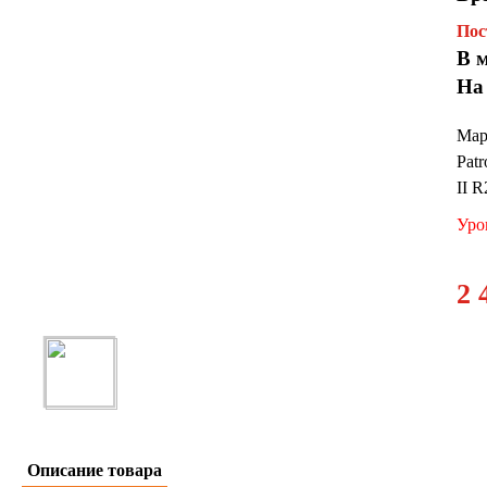
Пос
В 
На
Марк
Patr
II R
Уро
2 
Описание товара