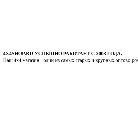
4X4SHOP.RU УСПЕШНО РАБОТАЕТ С 2003 ГОДА.
Наш 4x4 магазин - один из самых старых и крупных оптово-ро
Хотите узнавать
первыми о скидках
спец.предложениях
новинках и акциях?!
ЧТО НОВОГО?