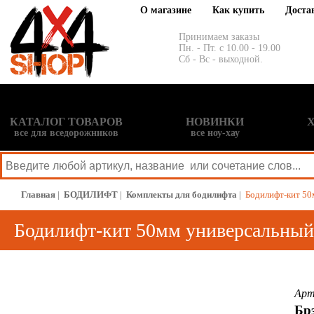
О магазине
Как купить
Доста
Принимаем заказы
Пн. - Пт. с 10.00 - 19.00
Сб - Вс - выходной.
КАТАЛОГ ТОВАРОВ
НОВИНКИ
все для вседорожников
все ноу-хау
Главная
|
БОДИЛИФТ
|
Комплекты для бодилифта
|
Бодилифт-кит 50
Бодилифт-кит 50мм универсальный
Арт
Бр