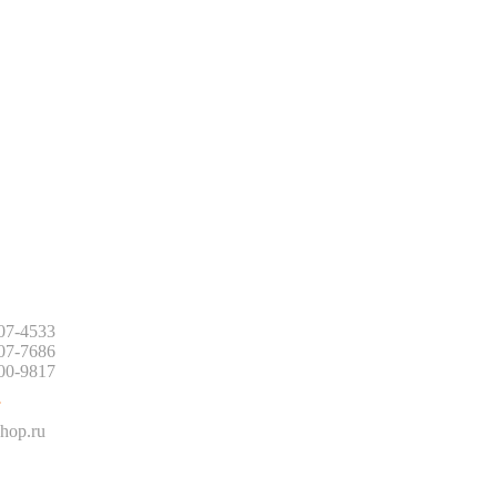
:
507-4533
507-7686
500-9817
:
hop.ru