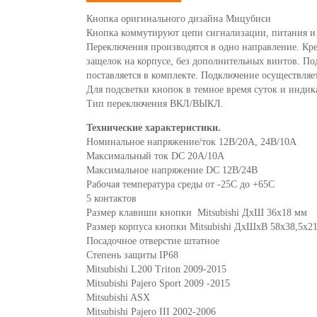
Кнопка оригинального дизайна Мицубиси
Кнопка коммутируют цепи сигнализации, питания и 
Переключения производятся в одно направление. Кр
защелок на корпусе, без дополнительных винтов. По
поставляется в комплекте. Подключение осуществляет
Для подсветки кнопок в темное время суток и инди
Тип переключения ВКЛ/ВЫКЛ.
Технические характеристики.
Номинальное напряжение/ток 12В/20А, 24В/10А
Максимальный ток DC 20А/10А
Максимальное напряжение DC 12В/24В
Рабочая температура среды от -25С до +65С
5 контактов
Размер клавиши кнопки Mitsubishi ДхШ 36х18 мм
Размер корпуса кнопки Mitsubishi ДхШхВ 58х38,5х2
Посадочное отверстие штатное
Степень защиты IP68
Mitsubishi L200 Triton 2009-2015
Mitsubishi Pajero Sport 2009 -2015
Mitsubishi ASX
Mitsubishi Pajero III 2002-2006