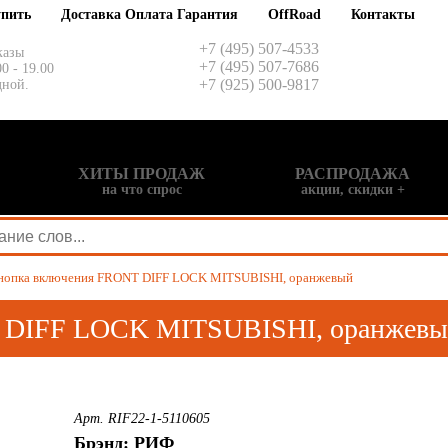
упить
Доставка Оплата Гарантия
OffRoad
Контакты
+7 (495) 507-4533
казы
+7 (495) 507-7686
00 - 19.00
+7 (925) 500-9817
дной.
ХИТЫ ПРОДАЖ
РАСПРОДАЖА
на что спрос
акции, скидки +
нопка включения FRONT DIFF LOCK MITSUBISHI, оранжевый
 DIFF LOCK MITSUBISHI, оранжев
Арт. RIF22-1-5110605
Брэнд: РИФ