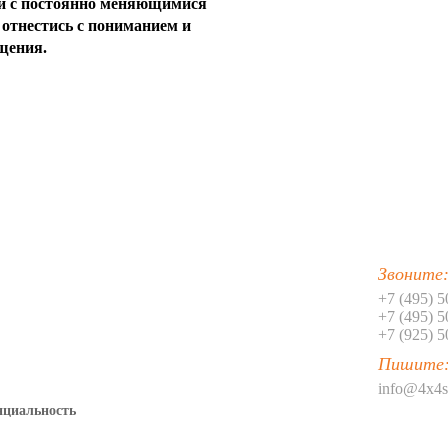
зи с постоянно меняющимися
40
отнестись с пониманием и
щения.
41
42
43
44
45
46
Звоните
47
+7 (495) 
+7 (495) 
48
+7 (925) 
Пишите
49
info@4x4s
50
нциальность