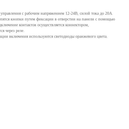
6
7
управления с рабочим напряжением 12-24В, силой тока до 20А.
епятся кнопки путем фиксации в отверстии на панели с помощью
8
дключение контактов осуществляется коннектором,
ся через реле.
9
кации включения используются светодиоды оранжевого цвета.
10
11
12
13
14
1
15
16
17