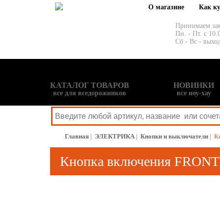
О магазине
Как к
Принимаем за
Пн. - Пт. с 10.
Сб - Вс - выхо
КАТАЛОГ ТОВАРОВ
НОВИНКИ
все для вседорожников
все ноу-хау
Главная
|
ЭЛЕКТРИКА
|
Кнопки и выключатели
|
К
Кнопка включения FRONT