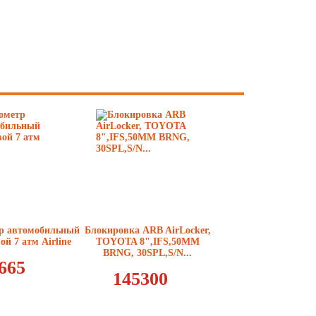
р автомобильный
Блокировка ARB AirLocker,
й 7 атм Airline
TOYOTA 8",IFS,50ММ
BRNG, 30SPL,S/N...
665
145300