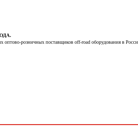
29
30
31
ОДА.
ых оптово-розничных поставщиков off-road оборудования в Росс
32
33
34
35
36
37
38
39