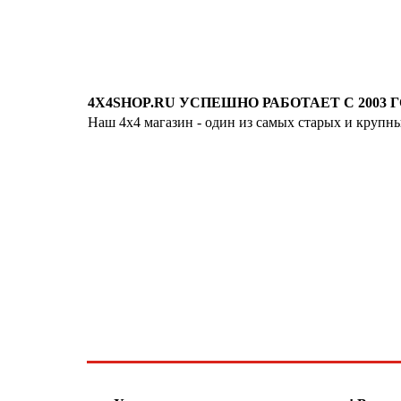
4X4SHOP.RU УСПЕШНО РАБОТАЕТ С 2003 Г
Наш 4x4 магазин - один из самых старых и крупн
Хотите узнавать
первыми о скидках
спец.предложениях
новинках и акциях?!
ЧТО НОВОГО?