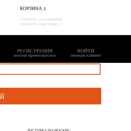
КОРЗИНА :(
Советуем, по-хорошему
положить сюда товар :)
РЕГИСТРАЦИЯ
ВОЙТИ
получи преимущества
личный кабинет
ый
ДОСТАВКА ПО МОСКВЕ: