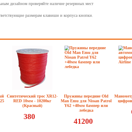
ьным дизайном проверяйте наличие резервных мест
18
ответствующие размерам клавиши и корпуса кнопки.
19
20
21
22
23
24
25
ый
Синтетический трос XR12-
Пружины передние Old
Маномет
-25
RED 10мм - 10200кг
Man Emu для Nissan Patrol
цифрово
26
(Красный)
Y62 +40мм бампер или
лебедка
27
380
41200
28