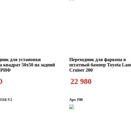
дник для установки
Переходник для фаркопа в
 квадрат 50х50 на задний
штатный бампер Toyota Lan
р РИФ
Cruiser 200
0
22 980
5516-V2
Арт. F80