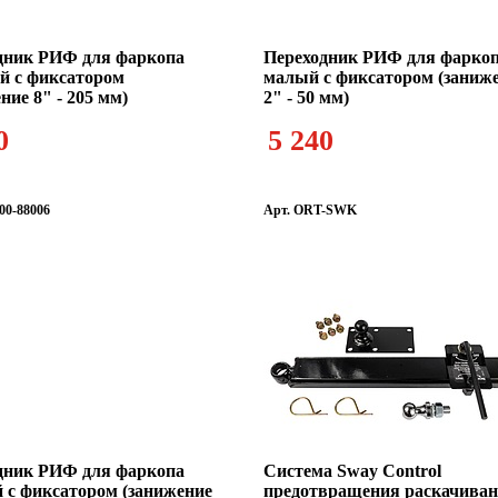
дник РИФ для фаркопа
Переходник РИФ для фарко
й с фиксатором
малый с фиксатором (заниж
ние 8" - 205 мм)
2" - 50 мм)
0
5 240
00-88006
Арт. ORT-SWK
дник РИФ для фаркопа
Система Sway Control
й с фиксатором (занижение
предотвращения раскачива