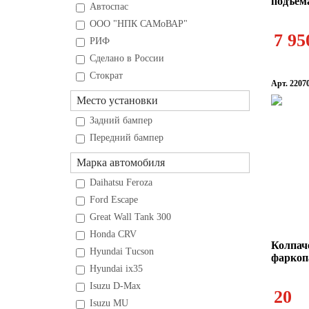
подъема
Автоспас
ООО "НПК САМоВАР"
7 95
РИФ
Сделано в России
Стократ
Арт. 2207
Место установки
Задний бампер
Передний бампер
Марка автомобиля
Daihatsu Feroza
Ford Escape
Great Wall Tank 300
Honda CRV
Колпач
Hyundai Tucson
фаркоп
Hyundai ix35
Isuzu D-Max
20
Isuzu MU