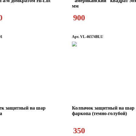
 а/м домкратом Hi-Lift
"американский" квадрат 50
мм
0
900
01
Арт. VL-46574BLU
ек защитный на шар
Колпачок защитный на шар
а
фаркопа (темно-голубой)
350