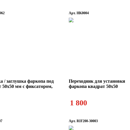
962
Арт. HK0004
 / заглушка фаркопа под
Переходник для установки
т 50х50 мм с фиксатором,
фаркопа квадрат 50х50
1 800
07
Арт. RIF200-30003