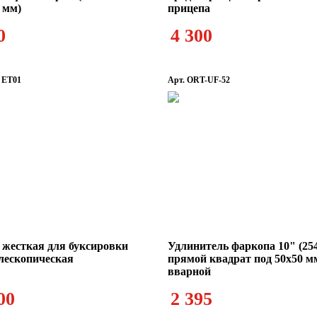
0 мм)
прицепа
0
4 300
 ET01
Арт. ORT-UF-52
 жесткая для буксировки
Удлинитель фаркопа 10" (25
елескопическая
прямой квадрат под 50х50 м
вварной
00
2 395