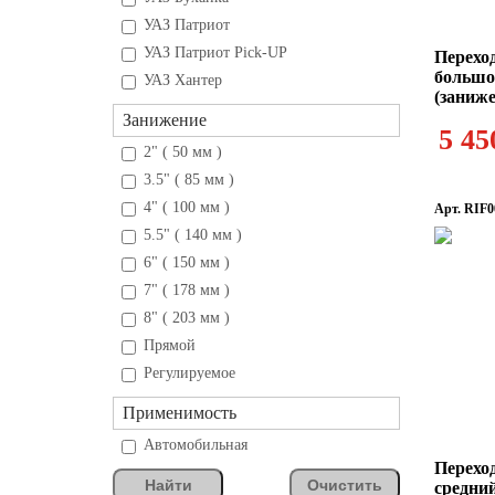
УАЗ Патриот
УАЗ Патриот Pick-UP
Перехо
большо
УАЗ Хантер
(заниже
Занижение
5 45
2" ( 50 мм )
3.5" ( 85 мм )
4" ( 100 мм )
Арт. RIF0
5.5" ( 140 мм )
6" ( 150 мм )
7" ( 178 мм )
8" ( 203 мм )
Прямой
Регулируемое
Применимость
Автомобильная
Перехо
Найти
Очистить
средни