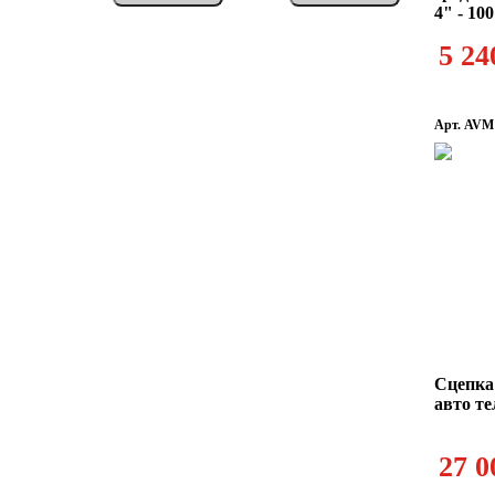
4" - 10
5 24
Арт. AVM
Сцепка
авто т
27 0