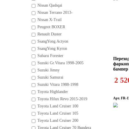
Nissan Qashqai
Nissan Terrano 2013-
Nissan X-Trail
Peugeot BOXER
Renault Duster
SsangYong Actyon
SsangYong Kyron
Subaru Forester
Перехо
Suzuki Gr.Vitara 1998-2005
фаркопа
бампе
Suzuki Jimny
Suzuki Samurai
2 52
Suzuki Vitara 1988-1998
Toyota Highlander
Арт. FR-1
Toyota Hilux Revo 2015-2019
Toyota Land Cruiser 100
Toyota Land Cruiser 105
Toyota Land Cruiser 200
Toyota Land Cruiser 70 Bundera