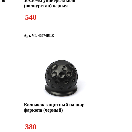
х50
50х50мм универсальная
(полиуретан) черная
540
Арт. VL-46574BLK
Колпачок защитный на шар
фаркопа (черный)
380