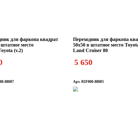
дник для фаркопа квадрат
Переходник для фаркопа кв
 штатное место
50х50 в штатное место Toyot
oyota (v.2)
Land Cruiser 80
0
5 650
00-88007
Арт. RIF000-88005