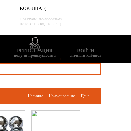
КОРЗИНА :(
Советуем, по-хорошему
положить сюда товар :)
РЕГИСТРАЦИЯ
ВОЙТИ
получи преимущества
личный кабинет
Наличие
Наименование
Цена