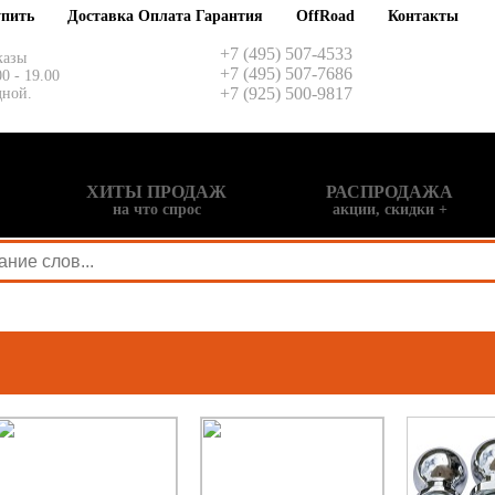
упить
Доставка Оплата Гарантия
OffRoad
Контакты
+7 (495) 507-4533
казы
+7 (495) 507-7686
00 - 19.00
+7 (925) 500-9817
дной.
ХИТЫ ПРОДАЖ
РАСПРОДАЖА
на что спрос
акции, скидки +