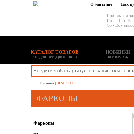
О магазине
Как к
Принимаем за
Пн. - Пт. с 10.
Сб - Вс - выхо
КАТАЛОГ ТОВАРОВ
НОВИНКИ
все для вседорожников
все ноу-хау
Главная
|
ФАРКОПЫ
ФАРКОПЫ
Фаркопы