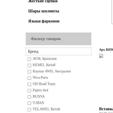
Жесткие сцепки
Шары шплинты
Языки фаркопов
Фильтр товаров
Арт. RIF0
Бренд
AVM, Бразилия
KEMEI, Китай
Kaymar 4WD, Австралия
Niva-Parts
Off-Road Team
Pajero 4x4
RUNVA
T-MAX
Вставк
TELAWEI, Китай