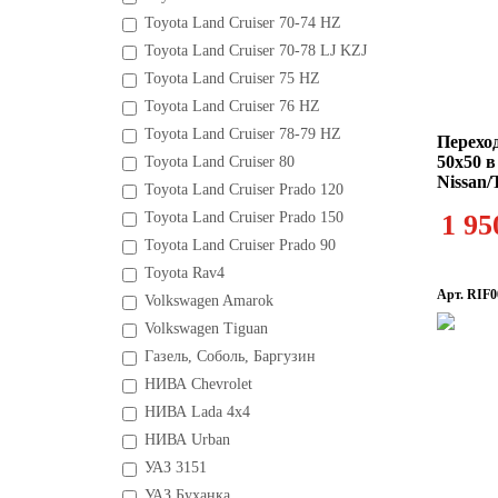
Toyota Land Cruiser 70-74 HZ
Toyota Land Cruiser 70-78 LJ KZJ
Toyota Land Cruiser 75 HZ
Toyota Land Cruiser 76 HZ
Toyota Land Cruiser 78-79 HZ
Перехо
50х50 в
Toyota Land Cruiser 80
Nissan/T
Toyota Land Cruiser Prado 120
Toyota Land Cruiser Prado 150
1 95
Toyota Land Cruiser Prado 90
Toyota Rav4
Арт. RIF0
Volkswagen Amarok
Volkswagen Tiguan
Газель, Соболь, Баргузин
НИВА Chevrolet
НИВА Lada 4x4
НИВА Urban
УАЗ 3151
УАЗ Буханка