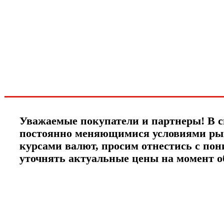
первыми о скидках
спец.предложениях
новинках и акциях?!
ЧТО НОВОГО?
Уважаемые покупатели и партнеры! В с
постоянно меняющимися условиями ры
курсами валют, просим отнестись с по
уточнять актуальные цены на момент 