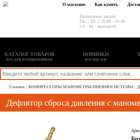
О магазине
Как купить
Доста
Принимаем заказы
Пн. - Пт. с 10.00 - 19.00
Сб - Вс - выходной.
КАТАЛОГ ТОВАРОВ
НОВИНКИ
все для вседорожников
все ноу-хау
Главная
|
КОМПРЕССОРЫ МАНОМЕТРЫ ПНЕВМОСИСТЕМЫ
|
Д
Дефлятор сброса давления с маноме
Арт
Бр