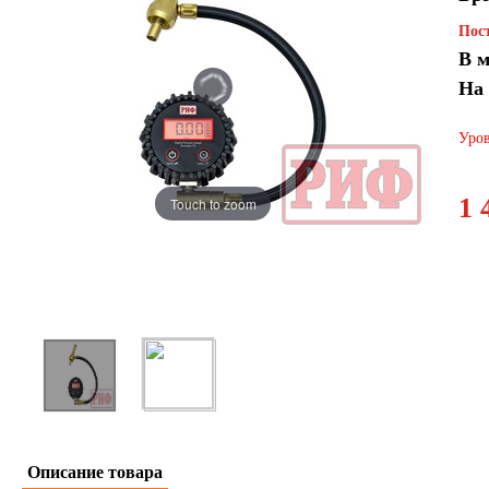
Пост
В м
На
Уров
1 
Touch to zoom
Описание товара