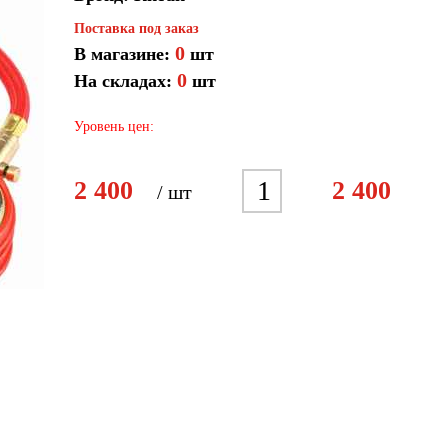
Поставка под заказ
0
В магазине:
шт
0
На складах:
шт
Уровень цен:
1
2
3
4
5
2 400
2 400
/ шт