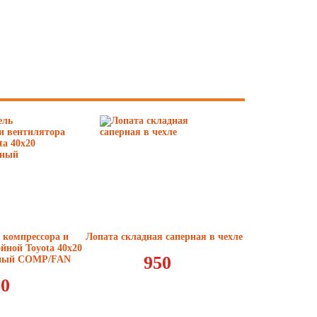
 компрессора и
Лопата складная саперная в чехле
йной Toyota 40x20
950
еный COMP/FAN
80