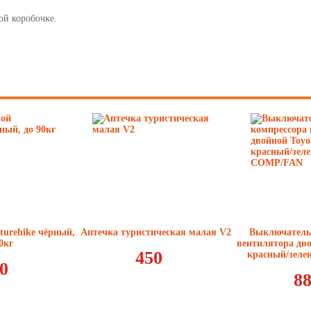
ой коробочке.
turehike чёрный,
Аптечка туристическая малая V2
Выключатель
0кг
вентилятора дво
450
красный/зел
0
8