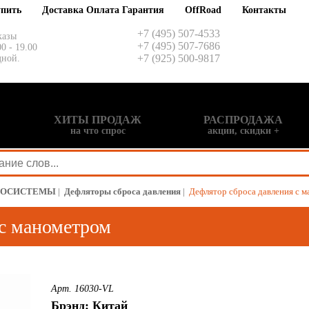
упить
Доставка Оплата Гарантия
OffRoad
Контакты
+7 (495) 507-4533
казы
+7 (495) 507-7686
00 - 19.00
+7 (925) 500-9817
дной.
ХИТЫ ПРОДАЖ
РАСПРОДАЖА
на что спрос
акции, скидки +
МОСИСТЕМЫ
|
Дефляторы сброса давления
|
Дефлятор сброса давления с 
 с манометром
Арт. 16030-VL
Брэнд: Китай