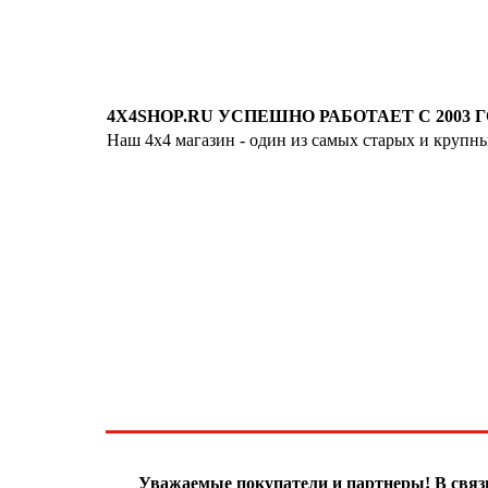
4X4SHOP.RU УСПЕШНО РАБОТАЕТ С 2003 Г
Наш 4x4 магазин - один из самых старых и крупн
Хотите узнавать
первыми о скидках
спец.предложениях
новинках и акциях?!
ЧТО НОВОГО?
Уважаемые покупатели и партнеры! В свя