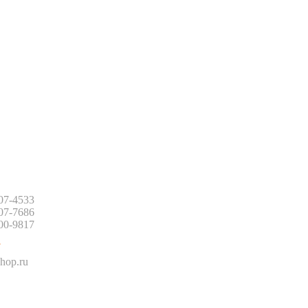
:
507-4533
507-7686
500-9817
:
hop.ru