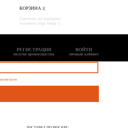
КОРЗИНА :(
Советуем, по-хорошему
положить сюда товар :)
РЕГИСТРАЦИЯ
ВОЙТИ
получи преимущества
личный кабинет
манометром
ДОСТАВКА ПО МОСКВЕ: