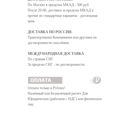
По Москве в пределах МКАД - 500 руб.
После 20-00, доставка за пределы МКАД и
прочие не стандартные варианты - договорная
цена.
ДОСТАВКА ПО РОССИИ:
Транспортными Компаниями или другими по
договоренности способами.
МЕЖДУНАРОДНАЯ ДОСТАВКА
6
7
8
9
10
11
12
13
14
15
16
По странам СНГ.
За пределы СНГ - по договоренности
Оплата только в Рублях!
Наличный или Безналичный расчет Для
Юридических (работаем с НДС) или физических
лиц