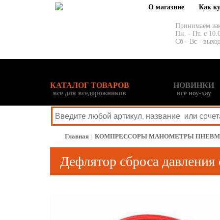
О магазине
Как к
Принимаем за
Пн. - Пт. с 10.
Сб - Вс - выхо
КАТАЛОГ ТОВАРОВ
НОВИНКИ
все для вседорожников
все ноу-хау
Главная
|
КОМПРЕССОРЫ МАНОМЕТРЫ ПНЕВ
Дефлятор сброса давления