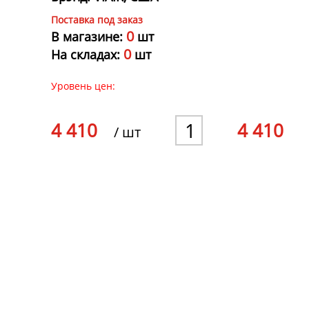
Поставка под заказ
0
В магазине:
шт
0
На складах:
шт
Уровень цен:
1
4 410
4 410
/ шт
2
3
4
5
6
7