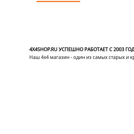
4X4SHOP.RU УСПЕШНО РАБОТАЕТ С 2003 ГОД
Наш 4x4 магазин - один из самых старых и 
Хотите узнавать
первыми о скидках
спец.предложениях
новинках и акциях?!
ЧТО НОВОГО?