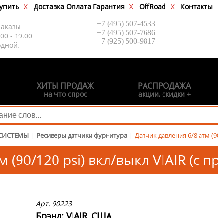
купить
Доставка Оплата Гарантия
OffRoad
Контакты
+7 (495) 507-4533
заказы
+7 (495) 507-7686
.00 - 19.00
+7 (925) 500-9817
одной.
ХИТЫ ПРОДАЖ
РАСПРОДАЖА
на что спрос
акции, скидки +
СИСТЕМЫ
|
Ресиверы датчики фурнитура
|
Датчик давления 6/8 атм (90
 (90/120 psi) вкл/выкл VIAIR (c 
Арт. 90223
Брэнд: VIAIR, США