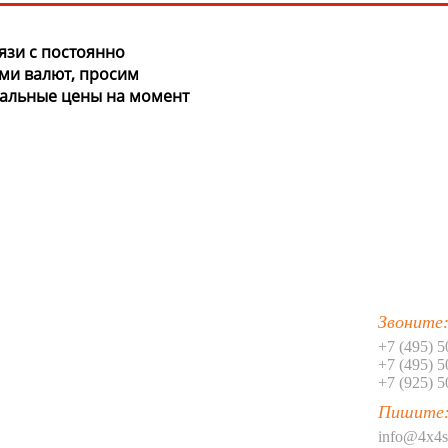
19
20
язи с постоянно
ми валют, просим
21
уальные цены на момент
22
23
24
25
26
Звоните
27
+7 (495) 
28
+7 (495) 
+7 (925) 
29
Пишите
info@4x4s