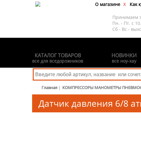
О магазине
Как 
Принимаем 
Пн. - Пт. с 10
Сб - Вс - вых
КАТАЛОГ ТОВАРОВ
НОВИНКИ
все для вседорожников
все ноу-хау
Главная
|
КОМПРЕССОРЫ МАНОМЕТРЫ ПНЕВМО
Датчик давления 6/8 атм