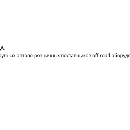
8
9
10
11
А.
12
крупных оптово-розничных поставщиков off-road оборуд
13
14
15
16
17
18