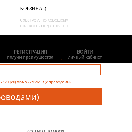
КОРЗИНА :(
Советуем, по-хорошему
положить сюда товар :)
РЕГИСТРАЦИЯ
ВОЙТИ
получи преимущества
личный кабинет
/120 psi) вкл/выкл VIAIR (c проводами)
проводами)
ДОСТАВКА ПО МОСКВЕ: