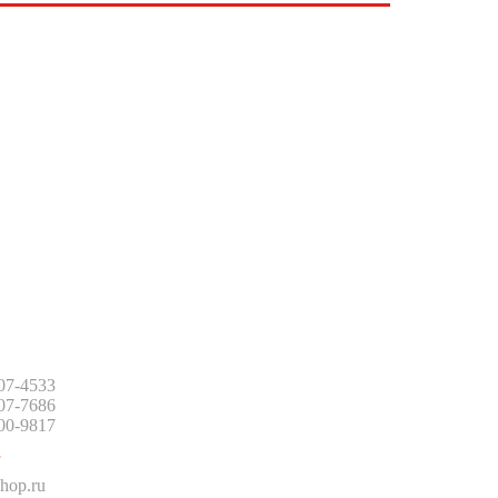
:
507-4533
507-7686
500-9817
:
hop.ru