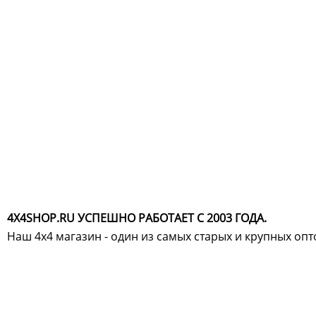
4X4SHOP.RU УСПЕШНО РАБОТАЕТ С 2003 ГОДА.
Наш 4x4 магазин - один из самых старых и крупных оп
Хотите узнавать
первыми о скидках
спец.предложениях