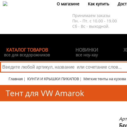
О магазине
Как купить
Дост
Принимаем заказы
Пн. - Пт. с 10.00 - 19.00
Сб - Вс - выходной.
КАТАЛОГ ТОВАРОВ
НОВИНКИ
Х
все для вседорожников
все ноу-хау
Главная
|
КУНГИ И КРЫШКИ ПИКАПОВ
|
Мягкие тенты на кузова
Тент для VW Amarok
Арт
Бр