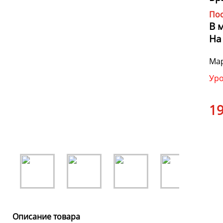
Пос
В 
На
Мар
Уро
19
Описание товара