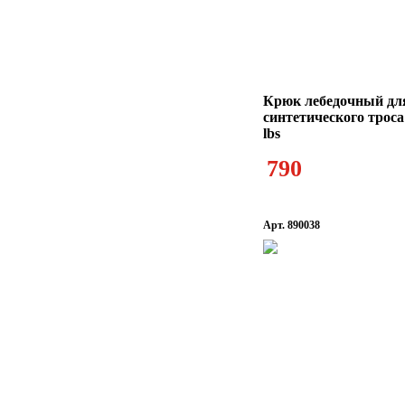
Крюк лебедочный дл
синтетического трос
lbs
790
Арт. 890038