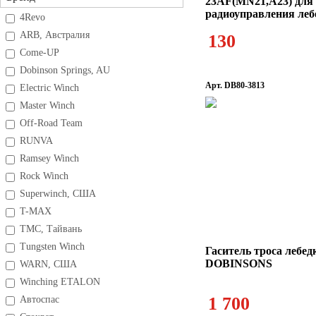
23AF(MN21,A23) для 
радиоуправления леб
4Revo
Перчатки штур
ARB, Австралия
130
Come-UP
Dobinson Springs, AU
Арт. DB80-3813
Electric Winch
Master Winch
Off-Road Team
RUNVA
Ramsey Winch
Rock Winch
Superwinch, США
T-MAX
TMC, Тайвань
Tungsten Winch
Гаситель троса лебед
DOBINSONS
WARN, США
Winching ETALON
1 700
Автоспас