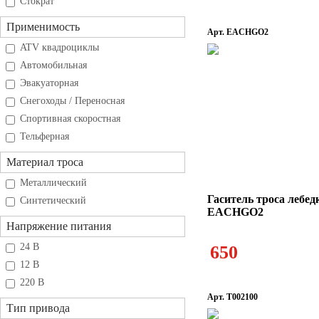
Стократ
Применимость
Арт. EACHGO2
ATV квадроциклы
Автомобильная
Эвакуаторная
Снегоходы / Переносная
Спортивная скоростная
Тельферная
Материал троса
Металлический
Гаситель троса лебед
Синтетический
EACHGO2
Напряжение питания
24 В
650
12 В
220 В
Арт. T002100
Тип привода