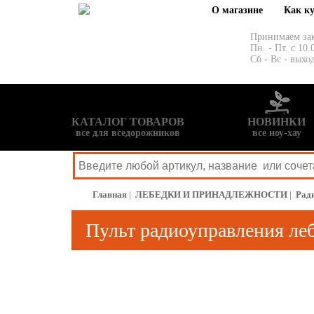
О магазине
Как к
Принимаем за
Пн. - Пт. с 10.
Сб - Вс - выхо
КАТАЛОГ ТОВАРОВ
НОВИНКИ
все для вседорожников
все ноу-хау
Главная
|
ЛЕБЕДКИ И ПРИНАДЛЕЖНОСТИ
|
Рад
Пульт радиоуправления ле