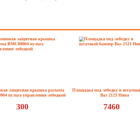
19
20
21
22
23
24
25
26
овая защитная крышка разъема
Площадка под лебедку в штатны
04 пульта управления лебедкой
Ваз 2121 Нива
27
300
7460
28
29