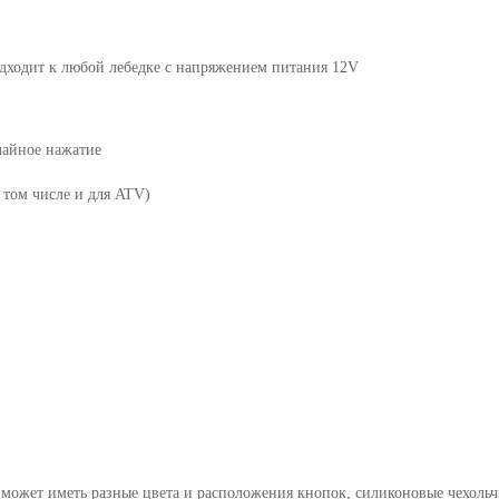
8
9
одходит к любой лебедке с напряжением питания 12V
10
чайное нажатие
11
 том числе и для ATV)
12
13
14
15
16
17
18
 может иметь разные цвета и расположения кнопок, силиконовые чехольч