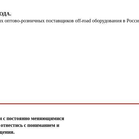
30
31
ОДА.
ых оптово-розничных поставщиков off-road оборудования в Росс
32
33
34
35
36
37
38
39
зи с постоянно меняющимися
40
отнестись с пониманием и
щения.
41