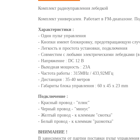
Комплект радиоуправления лебедкой
Комплект универсален. Работает в FM-диапазоне. П
Характеристики :
- Один пульт управления
- Кнопки имеют блокировку, предотвращающую слу
- Легкость и простота установки, подключения
- Совместим с любыми электрическими лебедками (в
- Напряжение : DC 12 В
- Выходная мощность : 23А
- Частота работы : 315MHz / 433,92МГц
- Дистанция : 35-40 метров
- Габариты блока управления : 60 x 45 x 23 mm
Подключение :
- Красный провод - "плюс"
- Черный провод - "минус"
- Желтый провод - к клеммам "смотка"
- Белый провод - к клеммам "размотка"
ВНИМАНИЕ !
В зависимости от партии поставки пульт управления