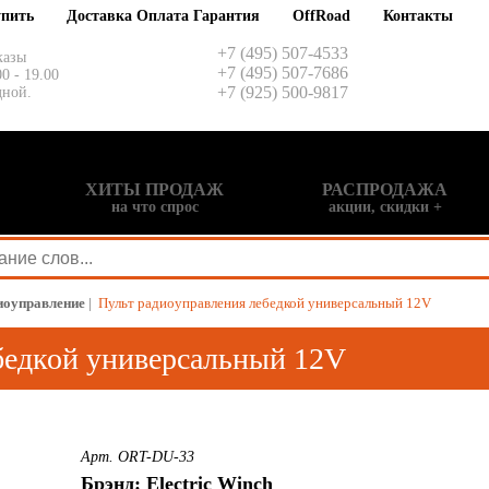
упить
Доставка Оплата Гарантия
OffRoad
Контакты
+7 (495) 507-4533
казы
+7 (495) 507-7686
00 - 19.00
+7 (925) 500-9817
дной.
ХИТЫ ПРОДАЖ
РАСПРОДАЖА
на что спрос
акции, скидки +
иоуправление
|
Пульт радиоуправления лебедкой универсальный 12V
бедкой универсальный 12V
Арт. ORT-DU-33
Брэнд: Electric Winch