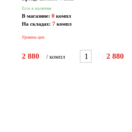
Есть в наличии
0
В магазине:
компл
7
На складах:
компл
Уровень цен:
1
2 880
2 880
/ компл
2
3
4
5
6
7