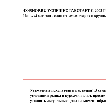
4X4SHOP.RU УСПЕШНО РАБОТАЕТ С 2003 Г
Наш 4x4 магазин - один из самых старых и крупн
Хотите узнавать
первыми о скидках
спец.предложениях
новинках и акциях?!
ЧТО НОВОГО?
Уважаемые покупатели и партнеры! В свя
условиями рынка и курсами валют, просим 
уточнять актуальные цены на момент обра