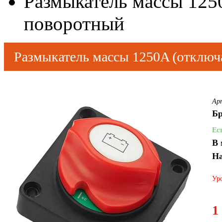
Размыкатель массы 125
поворотный
Размыкатель массы 1250A (отключ
Ар
Бр
Ес
В 
На
Уро
1