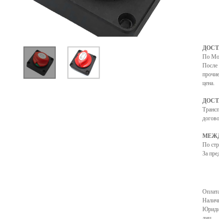
ДОСТ
Touch to zoom
По Мо
После 
прочие
цена.
ДОСТ
Транс
догово
МЕЖД
По ст
За пре
Оплата
Налич
Юриди
лиц