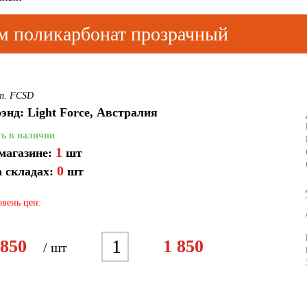
м поликарбонат прозрачный
т. FCSD
энд: Light Force, Австралия
ть в наличии
1
магазине:
шт
0
 складах:
шт
вень цен:
1
 850
1 850
/ шт
2
3