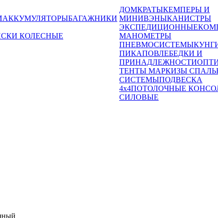
ДОМКРАТЫ
КЕМПЕРЫ И
И
АККУМУЛЯТОРЫ
БАГАЖНИКИ
МИНИВЭНЫ
КАНИСТРЫ
ЭКСПЕДИЦИОННЫЕ
КОМ
ИСКИ КОЛЕСНЫЕ
МАНОМЕТРЫ
ПНЕВМОСИСТЕМЫ
КУНГ
ПИКАПОВ
ЛЕБЕДКИ И
ПРИНАДЛЕЖНОСТИ
ОПТ
ТЕНТЫ МАРКИЗЫ СПАЛЬ
СИСТЕМЫ
ПОДВЕСКА
4x4
ПОТОЛОЧНЫЕ КОНСО
СИЛОВЫЕ
ачный