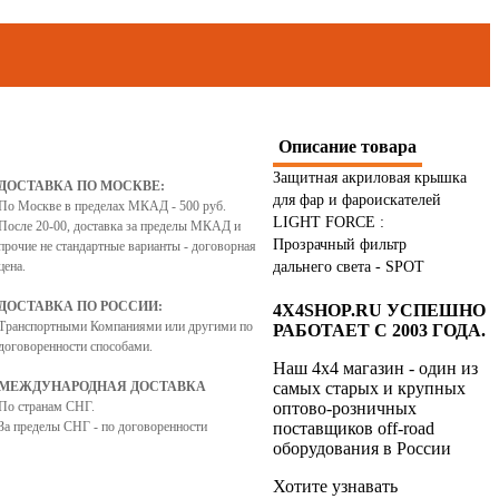
Описание товара
Защитная акриловая крышка
ДОСТАВКА ПО МОСКВЕ:
для фар и фароискателей
По Москве в пределах МКАД - 500 руб.
LIGHT FORCE :
После 20-00, доставка за пределы МКАД и
Прозрачный фильтр
прочие не стандартные варианты - договорная
цена.
дальнего света - SPOT
ДОСТАВКА ПО РОССИИ:
4X4SHOP.RU УСПЕШНО
Транспортными Компаниями или другими по
РАБОТАЕТ С 2003 ГОДА.
договоренности способами.
Наш 4x4 магазин - один из
МЕЖДУНАРОДНАЯ ДОСТАВКА
самых старых и крупных
По странам СНГ.
оптово-розничных
За пределы СНГ - по договоренности
поставщиков off-road
оборудования в России
Хотите узнавать