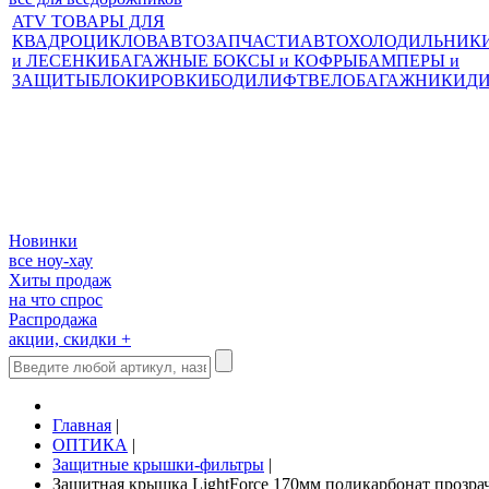
ATV ТОВАРЫ ДЛЯ
КВАДРОЦИКЛОВ
АВТОЗАПЧАСТИ
АВТОХОЛОДИЛЬНИК
и ЛЕСЕНКИ
БАГАЖНЫЕ БОКСЫ и КОФРЫ
БАМПЕРЫ и
ЗАЩИТЫ
БЛОКИРОВКИ
БОДИЛИФТ
ВЕЛОБАГАЖНИКИ
Д
Новинки
все ноу-хау
Хиты продаж
на что спрос
Распродажа
акции, скидки +
Главная
|
ОПТИКА
|
Защитные крышки-фильтры
|
Защитная крышка LightForce 170мм поликарбонат прозр