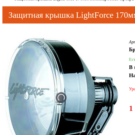
Защитная крышка LightForce 170м
Ар
Бр
Ес
В 
На
Уро
1