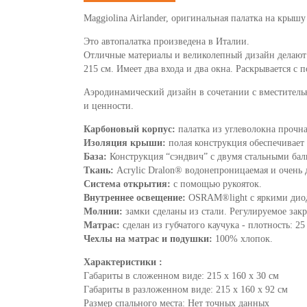
Maggiolina Airlander, оригинальная палатка на крышу
Это автопалатка произведена в Италии.
Отличные материалы и великолепный дизайн делают э
215 cм. Имеет два входа и два окна. Раскрывается с
Аэродинамический дизайн в сочетании с вместительн
и ценности.
Карбоновый корпус:
палатка из углеволокна прочна
Изоляция крыши:
полая конструкция обеспечивает
База:
Конструкция “сэндвич” с двумя стальными бал
Ткань:
Acrylic Dralon® водонепроницаемая и очень 
Система открытия:
с помощью рукояток.
Внутреннее освещение:
OSRAM®light с яркими диод
Молнии:
замки сделаны из стали. Регулируемое зак
Матрас:
сделан из губчатого каучука - плотность: 
Чехлы на матрас и подушки:
100% хлопок.
Характеристики :
Габариты в сложенном виде: 215 х 160 х 30 cм
Габариты в разложенном виде: 215 х 160 х 92 см
Размер спального места: Нет точных данных