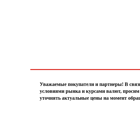
Хотите узнавать
первыми о скидках
спец.предложениях
новинках и акциях?!
ЧТО НОВОГО?
Уважаемые покупатели и партнеры! В свя
условиями рынка и курсами валют, просим 
уточнять актуальные цены на момент обра