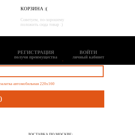
КОРЗИНА :(
Советуем, по-хорошему
положить сюда товар :)
РЕГИСТРАЦИЯ
ВОЙТИ
получи преимущества
личный кабинет
алатка автомобильная 220х160
0
ДОСТАВКА ПО МОСКВЕ: