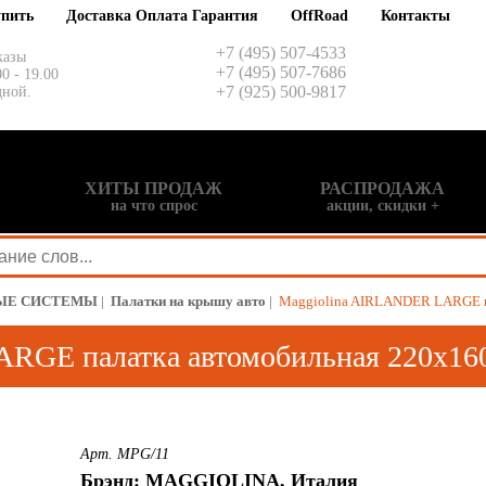
упить
Доставка Оплата Гарантия
OffRoad
Контакты
+7 (495) 507-4533
казы
+7 (495) 507-7686
00 - 19.00
+7 (925) 500-9817
дной.
ХИТЫ ПРОДАЖ
РАСПРОДАЖА
на что спрос
акции, скидки +
ЫЕ СИСТЕМЫ
|
Палатки на крышу авто
|
Maggiolina AIRLANDER LARGE п
RGE палатка автомобильная 220х16
Арт. MPG/11
Брэнд: MAGGIOLINA, Италия