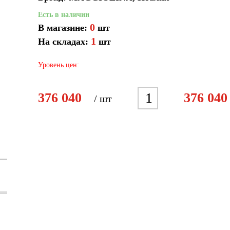
Есть в наличии
0
В магазине:
шт
1
На складах:
шт
Уровень цен:
1
376 040
376 040
/ шт
2
3
4
5
6
7