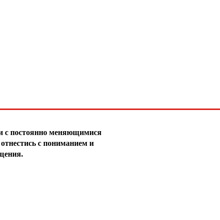
30
31
32
33
34
35
36
зи с постоянно меняющимися
37
отнестись с пониманием и
щения.
38
39
40
41