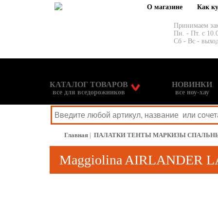
О магазине
Как к
Принимаем за
Пн. - Пт. с 10.
Сб - Вс - выхо
КАТАЛОГ ТОВАРОВ
НОВИНКИ
все для вседорожников
все ноу-хау
Главная
|
ПАЛАТКИ ТЕНТЫ МАРКИЗЫ СПАЛЬН
Maggiolina AIRLANDER LA