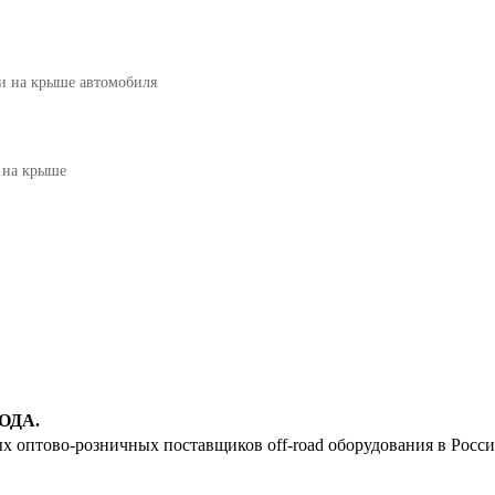
19
20
ги на крыше автомобиля
21
22
я на крыше
23
24
25
26
27
28
ОДА.
ых оптово-розничных поставщиков off-road оборудования в Росс
29