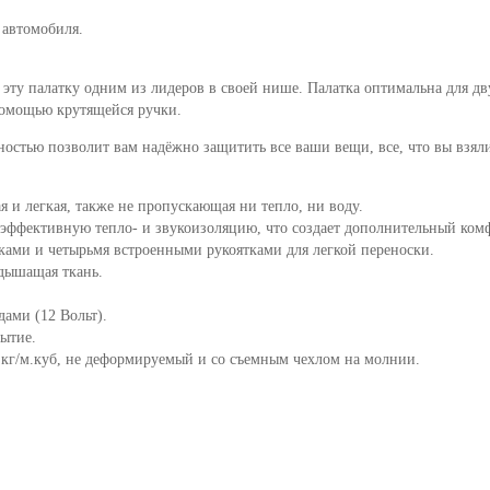
8
 автомобиля.
9
ту палатку одним из лидеров в своей нише. Палатка оптимальна для дв
10
 помощью крутящейся ручки.
остью позволит вам надёжно защитить все ваши вещи, все, что вы взял
11
12
я и легкая, также не пропускающая ни тепло, ни воду.
 эффективную тепло- и звукоизоляцию, что создает дополнительный ком
13
ками и четырьмя встроенными рукоятками для легкой переноски.
дышащая ткань.
14
ами (12 Вольт).
15
рытие.
25 кг/м.куб, не деформируемый и со съемным чехлом на молнии.
16
17
18