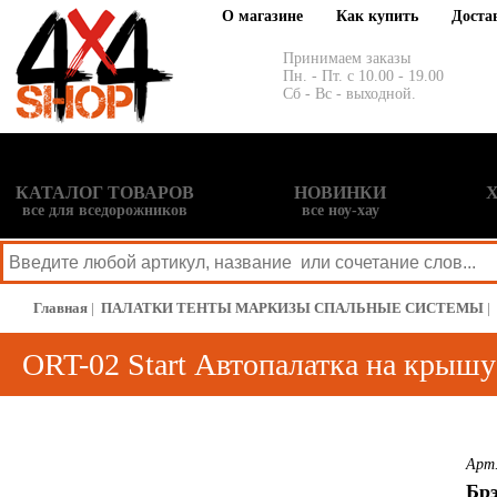
О магазине
Как купить
Доста
Принимаем заказы
Пн. - Пт. с 10.00 - 19.00
Сб - Вс - выходной.
КАТАЛОГ ТОВАРОВ
НОВИНКИ
все для вседорожников
все ноу-хау
Главная
|
ПАЛАТКИ ТЕНТЫ МАРКИЗЫ СПАЛЬНЫЕ СИСТЕМЫ
|
ORT-02 Start Автопалатка на крышу
Touch
to
zoom
Арт.
Брэ