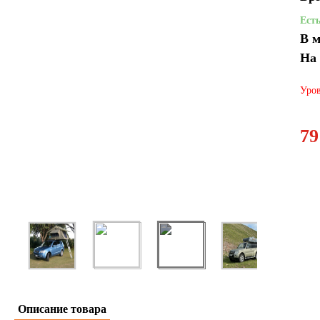
Ест
В м
На
Уров
79
Описание товара