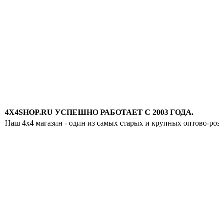
4X4SHOP.RU УСПЕШНО РАБОТАЕТ С 2003 ГОДА.
Наш 4x4 магазин - один из самых старых и крупных оптово-ро
Хотите узнавать
первыми о скидках
спец.предложениях
новинках и акциях?!