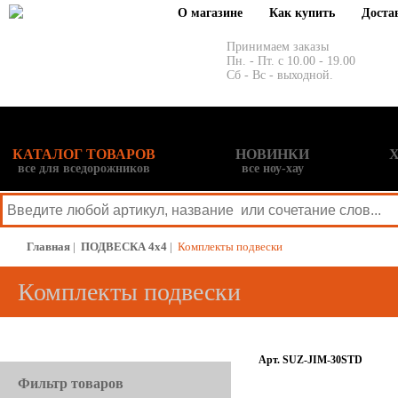
О магазине
Как купить
Доста
Принимаем заказы
Пн. - Пт. с 10.00 - 19.00
Сб - Вс - выходной.
КАТАЛОГ ТОВАРОВ
НОВИНКИ
все для вседорожников
все ноу-хау
Главная
|
ПОДВЕСКА 4x4
|
Комплекты подвески
Комплекты подвески
Арт. SUZ-JIM-30STD
Фильтр товаров