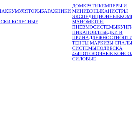
ДОМКРАТЫ
КЕМПЕРЫ И
И
АККУМУЛЯТОРЫ
БАГАЖНИКИ
МИНИВЭНЫ
КАНИСТРЫ
ЭКСПЕДИЦИОННЫЕ
КОМ
ИСКИ КОЛЕСНЫЕ
МАНОМЕТРЫ
ПНЕВМОСИСТЕМЫ
КУНГ
ПИКАПОВ
ЛЕБЕДКИ И
ПРИНАДЛЕЖНОСТИ
ОПТ
ТЕНТЫ МАРКИЗЫ СПАЛЬ
СИСТЕМЫ
ПОДВЕСКА
4x4
ПОТОЛОЧНЫЕ КОНСО
СИЛОВЫЕ