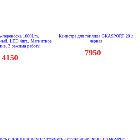
-переноска 1000Lm,
Канистра для топлива GKASPORT 20 л
ный, LED 4шт., Магнитное
черная
ние, 3 режима работы
7950
4150
ись с пониманием и уточнять актуальные цены на момент