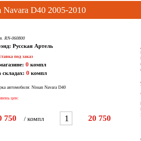
 Navara D40 2005-2010
т. RN-060800
энд: Русская Артель
ставка под заказ
0
магазине:
компл
0
 складах:
компл
ка автомобиля: Nissan Navara D40
вень цен:
1
2
3
4
5
6
0 750
20 750
/ компл