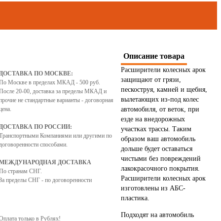
Описание товара
Расширители колесных арок
ДОСТАВКА ПО МОСКВЕ:
защищают от грязи,
По Москве в пределах МКАД - 500 руб.
пескоструя, камней и щебня,
После 20-00, доставка за пределы МКАД и
вылетающих из-под колес
прочие не стандартные варианты - договорная
цена.
автомобиля, от веток, при
езде на внедорожных
ДОСТАВКА ПО РОССИИ:
участках трассы. Таким
Транспортными Компаниями или другими по
образом ваш автомобиль
договоренности способами.
дольше будет оставаться
чистыми без повреждений
МЕЖДУНАРОДНАЯ ДОСТАВКА
лакокрасочного покрытия.
По странам СНГ.
Расширители колесных арок
За пределы СНГ - по договоренности
7
8
9
10
11
12
13
14
15
16
17
1
изготовлены из АБС-
пластика.
Подходят на автомобиль
Оплата только в Рублях!