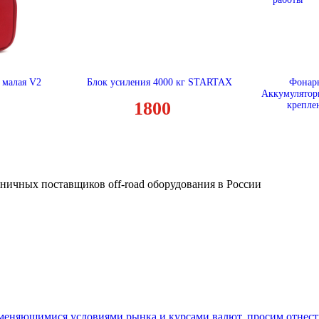
 малая V2
Блок усиления 4000 кг STARTAX
Фонарь
Аккумулятор
1800
крепле
зничных поставщиков off-road оборудования в России
 меняющимися условиями рынка и курсами валют, просим отнест