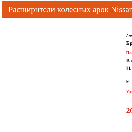
Расширители колесных арок Nissan
Ар
Бр
По
В 
На
Мар
Уро
2