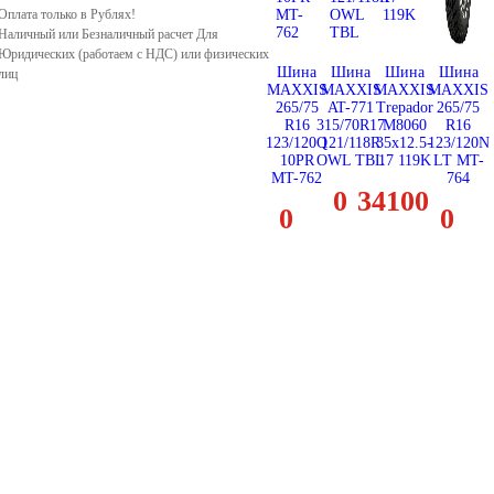
Оплата только в Рублях!
Наличный или Безналичный расчет Для
Юридических (работаем с НДС) или физических
Шина
Шина
Шина
Шина
лиц
MAXXIS
MAXXIS
MAXXIS
MAXXIS
265/75
AT-771
Trepador
265/75
R16
315/70R17
M8060
R16
123/120Q
121/118R
35x12.5-
123/120N
10PR
OWL TBL
17 119K
LT MT-
MT-762
764
0
34100
0
0