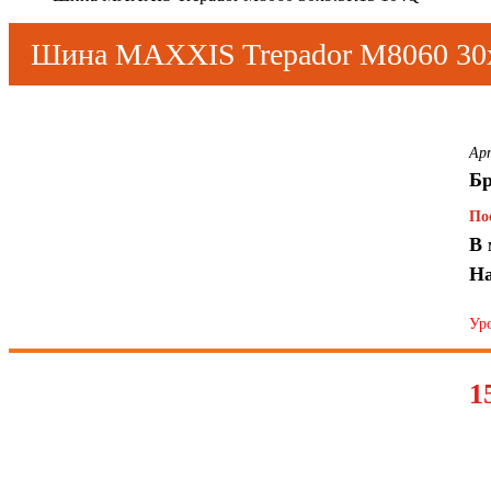
Шина MAXXIS Trepador M8060 30
Hover
to zoom
Ар
Бр
По
В 
На
Уро
1