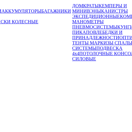
ДОМКРАТЫ
КЕМПЕРЫ И
И
АККУМУЛЯТОРЫ
БАГАЖНИКИ
МИНИВЭНЫ
КАНИСТРЫ
ЭКСПЕДИЦИОННЫЕ
КОМ
ИСКИ КОЛЕСНЫЕ
МАНОМЕТРЫ
ПНЕВМОСИСТЕМЫ
КУНГ
ПИКАПОВ
ЛЕБЕДКИ И
ПРИНАДЛЕЖНОСТИ
ОПТ
ТЕНТЫ МАРКИЗЫ СПАЛЬ
СИСТЕМЫ
ПОДВЕСКА
4x4
ПОТОЛОЧНЫЕ КОНСО
СИЛОВЫЕ