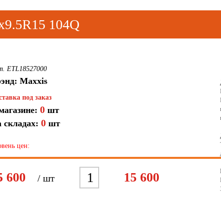
x9.5R15 104Q
т. ETL18527000
энд: Maxxis
ставка под заказ
0
магазине:
шт
0
 складах:
шт
вень цен:
1
2
3
4
5
6
7
5 600
15 600
/ шт