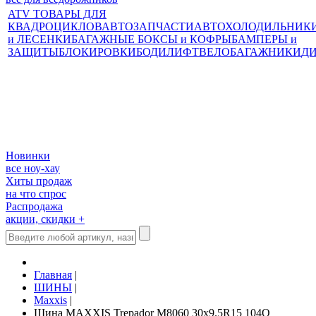
ATV ТОВАРЫ ДЛЯ
КВАДРОЦИКЛОВ
АВТОЗАПЧАСТИ
АВТОХОЛОДИЛЬНИК
и ЛЕСЕНКИ
БАГАЖНЫЕ БОКСЫ и КОФРЫ
БАМПЕРЫ и
ЗАЩИТЫ
БЛОКИРОВКИ
БОДИЛИФТ
ВЕЛОБАГАЖНИКИ
Д
Новинки
все ноу-хау
Хиты продаж
на что спрос
Распродажа
акции, скидки +
Главная
|
ШИНЫ
|
Maxxis
|
Шина MAXXIS Trepador M8060 30x9.5R15 104Q