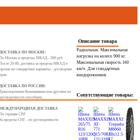
Описание товара
Радиальная. Максимальная
ДОСТАВКА ПО МОСКВЕ:
нагрузка на колесо 900 кг.
По Москве в пределах МКАД - 500 руб.
Максимальная скорость 160
После 20-00, доставка за пределы МКАД и
км/ч. Для стандартных
прочие не стандартные варианты - договорная
цена.
внедорожников
ДОСТАВКА ПО РОССИИ:
Транспортными Компаниями или другими по
Сопутствующие товары:
договоренности способами.
МЕЖДУНАРОДНАЯ ДОСТАВКА
8
9
10
11
12
13
14
15
16
17
18
По странам СНГ.
За пределы СНГ - по договоренности