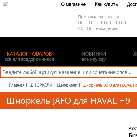
О магазине
Как купить
Дост
Принимаем заказы
Пн. - Пт. с 10.00 - 19.00
Сб - Вс - выходной.
КАТАЛОГ ТОВАРОВ
НОВИНКИ
Х
все для вседорожников
все ноу-хау
Главная
|
ШНОРКЕЛИ
|
Шноркели
|
Шноркель JAFO для HAVAL H
Шноркель JAFO для HAVAL H9
Арт
Бр