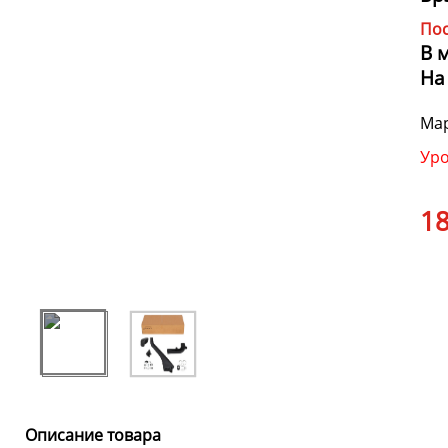
Пос
В 
На
Мар
Уро
18
Описание товара