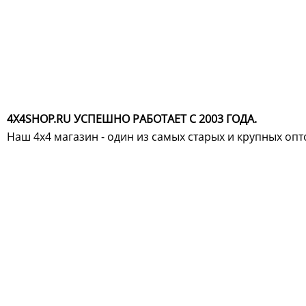
4X4SHOP.RU УСПЕШНО РАБОТАЕТ С 2003 ГОДА.
Наш 4x4 магазин - один из самых старых и крупных оп
Хотите узнавать
первыми о скидках
спец.предложениях
новинках и акциях?!
ЧТО НОВОГО?