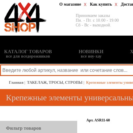
О магазине
Как купить
Доста
Принимаем заказы
Пн. - Пт. с 10.00 - 19.00
Сб - Вс - выходной.
КАТАЛОГ ТОВАРОВ
НОВИНКИ
все для вседорожников
все ноу-хау
Главная
|
ТАКЕЛАЖ, ТРОСЫ, СТРОПЫ
|
Крепежные элементы унив
Крепежные элементы универсальн
Арт. ASR11-60
Фильтр товаров