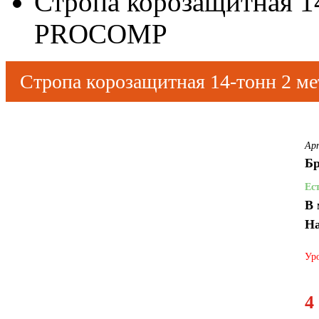
Стропа корозащитная 1
PROCOMP
Стропа корозащитная 14-тонн 2 
Ар
Бр
Ес
В 
На
Уро
4