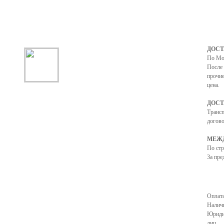
ДОСТ
По Мо
После 
прочие
цена.
ДОСТ
Транс
догово
МЕЖД
По ст
За пре
Оплата
Налич
Юриди
лиц