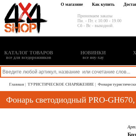
О магазине
Как купить
Доста
Принимаем заказы
Пн. - Пт. с 10.00 - 19.00
Сб - Вс - выходной.
КАТАЛОГ ТОВАРОВ
НОВИНКИ
все для вседорожников
все ноу-хау
Главная
|
ТУРИСТИЧЕСКОЕ СНАРЯЖЕНИЕ
|
Фонари туристическ
Фонарь светодиодный PRO-GH670, 
Арт
Брэ