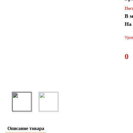
Пост
В м
На
Уров
0
Описание товара