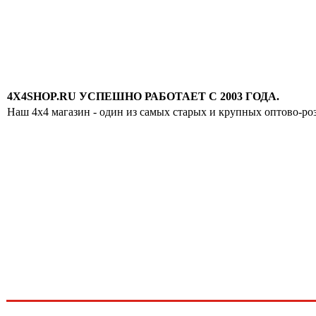
4X4SHOP.RU УСПЕШНО РАБОТАЕТ С 2003 ГОДА.
Наш 4x4 магазин - один из самых старых и крупных оптово-ро
Хотите узнавать
первыми о скидках
спец.предложениях
новинках и акциях?!
ЧТО НОВОГО?