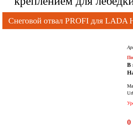
креплением для лебедк
Снеговой отвал PROFI для LADA 
лебедки
Ар
По
В 
Н
Ма
Ur
Ур
0