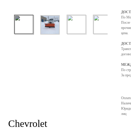
ДОСТ
По Мо
После 
прочие
цена.
ДОСТ
Транс
догово
МЕЖД
По ст
За пре
Оплата
Налич
Юриди
лиц
Chevrolet