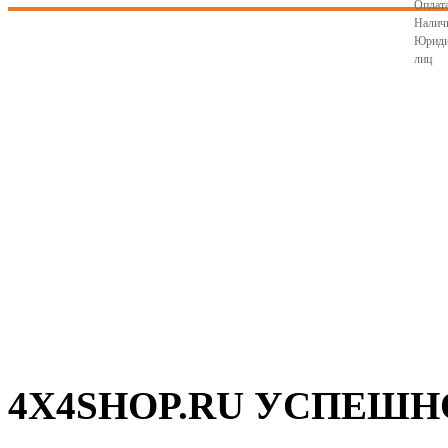
Оплата
Налич
Юриди
лиц
4X4SHOP.RU УСПЕШНО