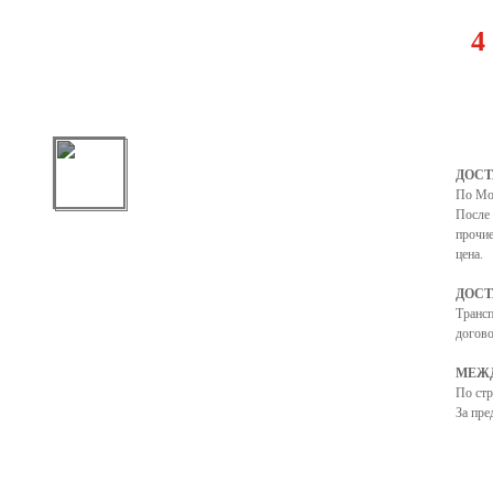
4
ДОСТ
По Мо
После 
прочие
цена.
ДОСТ
Транс
догово
МЕЖД
По ст
За пре