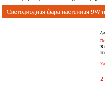
Светодиодная фара настенная 9W п
Ар
По
В 
На
Уро
2