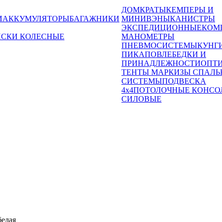
ДОМКРАТЫ
КЕМПЕРЫ И
И
АККУМУЛЯТОРЫ
БАГАЖНИКИ
МИНИВЭНЫ
КАНИСТРЫ
ЭКСПЕДИЦИОННЫЕ
КОМ
ИСКИ КОЛЕСНЫЕ
МАНОМЕТРЫ
ПНЕВМОСИСТЕМЫ
КУНГ
ПИКАПОВ
ЛЕБЕДКИ И
ПРИНАДЛЕЖНОСТИ
ОПТ
ТЕНТЫ МАРКИЗЫ СПАЛЬ
СИСТЕМЫ
ПОДВЕСКА
4x4
ПОТОЛОЧНЫЕ КОНСО
СИЛОВЫЕ
белая