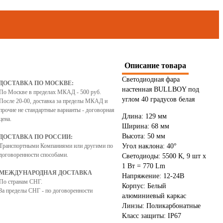
Описание товара
Светодиодная фара
ДОСТАВКА ПО МОСКВЕ:
настенная BULLBOY под
По Москве в пределах МКАД - 500 руб.
углом 40 градусов белая
После 20-00, доставка за пределы МКАД и
прочие не стандартные варианты - договорная
Длина: 129 мм
цена.
Ширина: 68 мм
Высота: 50 мм
ДОСТАВКА ПО РОССИИ:
Транспортными Компаниями или другими по
Угол наклона: 40°
договоренности способами.
Светодиоды: 5500 К, 9 шт х
1 Вт = 770 Lm
МЕЖДУНАРОДНАЯ ДОСТАВКА
Напряжение: 12-24В
По странам СНГ.
Корпус: Белый
За пределы СНГ - по договоренности
алюминиевый каркас
Линзы: Поликарбонатные
Класс защиты: IP67