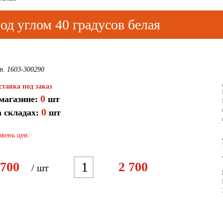
од углом 40 градусов белая
т. 1603-300290
ставка под заказ
0
магазине:
шт
0
 складах:
шт
вень цен:
1
 700
2 700
/ шт
2
3