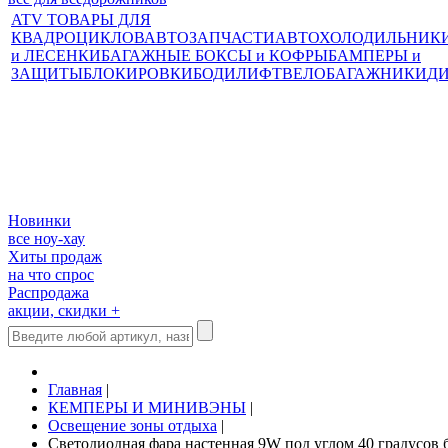
ATV ТОВАРЫ ДЛЯ
КВАДРОЦИКЛОВ
АВТОЗАПЧАСТИ
АВТОХОЛОДИЛЬНИК
и ЛЕСЕНКИ
БАГАЖНЫЕ БОКСЫ и КОФРЫ
БАМПЕРЫ и
ЗАЩИТЫ
БЛОКИРОВКИ
БОДИЛИФТ
ВЕЛОБАГАЖНИКИ
Д
Новинки
все ноу-хау
Хиты продаж
на что спрос
Распродажа
акции, скидки +
Главная
|
КЕМПЕРЫ И МИНИВЭНЫ
|
Освещение зоны отдыха
|
Светодиодная фара настенная 9W под углом 40 градусов 