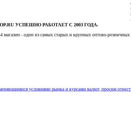
4
5
6
OP.RU УСПЕШНО РАБОТАЕТ С 2003 ГОДА.
4 магазин - один из самых старых и крупных оптово-розничных 
7
8
9
10
11
 меняющимися условиями рынка и курсами валют, просим отнест
12
13
14
15