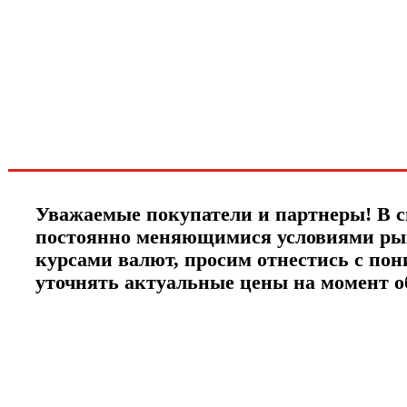
первыми о скидках
спец.предложениях
новинках и акциях?!
ЧТО НОВОГО?
Уважаемые покупатели и партнеры! В с
постоянно меняющимися условиями ры
курсами валют, просим отнестись с по
уточнять актуальные цены на момент 