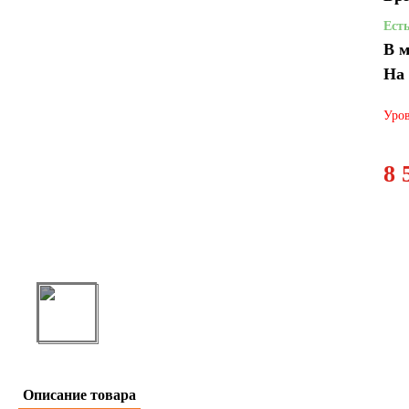
Ест
В м
На
Уров
8 
Описание товара