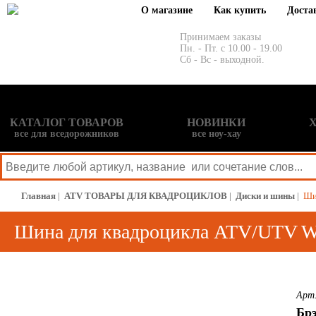
О магазине
Как купить
Доста
Принимаем заказы
Пн. - Пт. с 10.00 - 19.00
Сб - Вс - выходной.
КАТАЛОГ ТОВАРОВ
НОВИНКИ
все для вседорожников
все ноу-хау
Главная
|
ATV ТОВАРЫ ДЛЯ КВАДРОЦИКЛОВ
|
Диски и шины
|
Ши
Шина для квадроцикла ATV/UTV 
Арт
Брэ