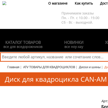
О магазине
Как купить
Дост
Принимаем заказы
Пн. - Пт. с 10.00 - 19.00
Сб - Вс - выходной.
КАТАЛОГ ТОВАРОВ
НОВИНКИ
Х
все для вседорожников
все ноу-хау
Главная
|
ATV ТОВАРЫ ДЛЯ КВАДРОЦИКЛОВ
|
Диски и шины
|
Ди
Диск для квадроцикла CAN-AM B
Арт
Брэ