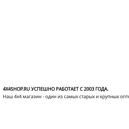
4X4SHOP.RU УСПЕШНО РАБОТАЕТ С 2003 ГОДА.
Наш 4x4 магазин - один из самых старых и крупных оп
Хотите узнавать
первыми о скидках
спец.предложениях