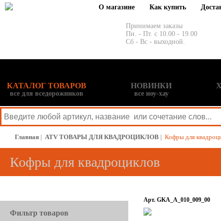
О магазине
Как купить
Доста
Принимаем заказы
Пн. - Пт. с 10.00 - 19.00
Сб - Вс - выходной.
КАТАЛОГ ТОВАРОВ
НОВИНКИ
все для вседорожников
все ноу-хау
Главная
|
ATV ТОВАРЫ ДЛЯ КВАДРОЦИКЛОВ
|
Кофры для квадроц
Кофры для квадроциклов
Арт. GKA_A_010_009_00
Фильтр товаров