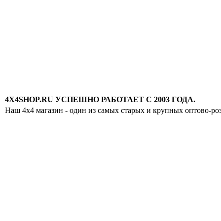
4X4SHOP.RU УСПЕШНО РАБОТАЕТ С 2003 ГОДА.
Наш 4x4 магазин - один из самых старых и крупных оптово-ро
Хотите узнавать
первыми о скидках
спец.предложениях
новинках и акциях?!