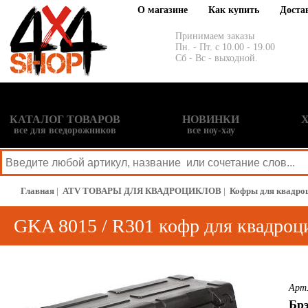
О магазине
Как купить
Доста
Принимаем заказы
Пн. - Пт. с 10.00 - 19.00
Сб - Вс - выходной.
КАТАЛОГ ТОВАРОВ
НОВИНКИ
все для вседорожников
все ноу-хау
Главная
|
ATV ТОВАРЫ ДЛЯ КВАДРОЦИКЛОВ
|
Кофры для квадро
GKA 8015 / R301 кофр для квадроц
Арт
Брэ