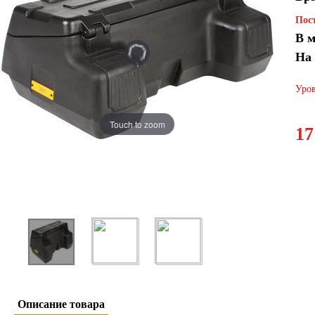
Пост
В м
На
Уров
Touch to zoom
17
Описание товара