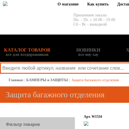
О магазине
Как купить
Доста
Принимаем заказы
Пн. - Пт. с 10.00 - 19.00
Сб - Вс - выходной.
КАТАЛОГ ТОВАРОВ
НОВИНКИ
все для вседорожников
все ноу-хау
Главная
|
БАМПЕРЫ и ЗАЩИТЫ
|
Защита багажного отделения
Защита багажного отделения
Арт. W1554
Фильтр товаров