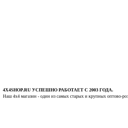
4X4SHOP.RU УСПЕШНО РАБОТАЕТ С 2003 ГОДА.
Наш 4x4 магазин - один из самых старых и крупных оптово-ро
Хотите узнавать
первыми о скидках
спец.предложениях