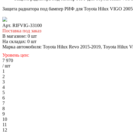
Защита радиатора под бампер РИФ для Toyota Hilux VIGO 200
Арт. RIFVIG-33100
Поставка под заказ
В магазине:
0
шт
На складах:
0
шт
Марка автомобиля: Toyota Hilux Revo 2015-2019, Toyota Hilux V
Уровень цен:
7 970
/ шт
1
2
3
4
5
6
7
8
9
10
11
12