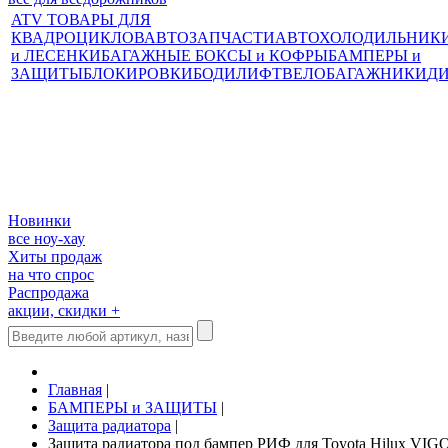
ATV ТОВАРЫ ДЛЯ
КВАДРОЦИКЛОВ
АВТОЗАПЧАСТИ
АВТОХОЛОДИЛЬНИК
и ЛЕСЕНКИ
БАГАЖНЫЕ БОКСЫ и КОФРЫ
БАМПЕРЫ и
ЗАЩИТЫ
БЛОКИРОВКИ
БОДИЛИФТ
ВЕЛОБАГАЖНИКИ
Д
Новинки
все ноу-хау
Хиты продаж
на что спрос
Распродажа
акции, скидки +
Главная
|
БАМПЕРЫ и ЗАЩИТЫ
|
Защита радиатора
|
Защита радиатора под бампер РИФ для Toyota Hilux VI