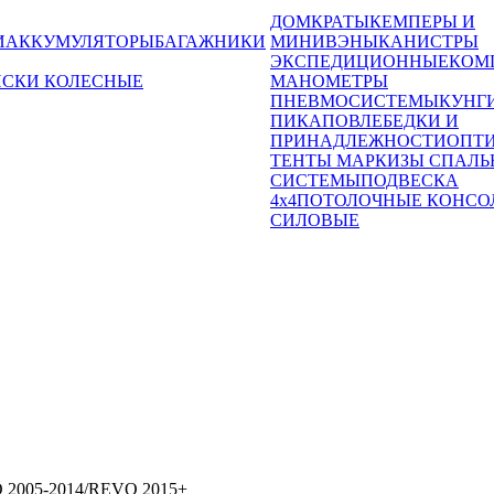
ДОМКРАТЫ
КЕМПЕРЫ И
И
АККУМУЛЯТОРЫ
БАГАЖНИКИ
МИНИВЭНЫ
КАНИСТРЫ
ЭКСПЕДИЦИОННЫЕ
КОМ
ИСКИ КОЛЕСНЫЕ
МАНОМЕТРЫ
ПНЕВМОСИСТЕМЫ
КУНГ
ПИКАПОВ
ЛЕБЕДКИ И
ПРИНАДЛЕЖНОСТИ
ОПТ
ТЕНТЫ МАРКИЗЫ СПАЛЬ
СИСТЕМЫ
ПОДВЕСКА
4x4
ПОТОЛОЧНЫЕ КОНСО
СИЛОВЫЕ
GO 2005-2014/REVO 2015+