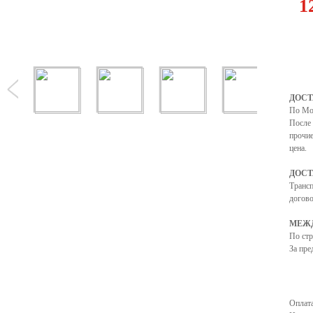
1
ДОСТ
По Мо
После 
прочие
цена.
ДОСТ
Транс
догово
МЕЖД
По ст
За пре
Оплата