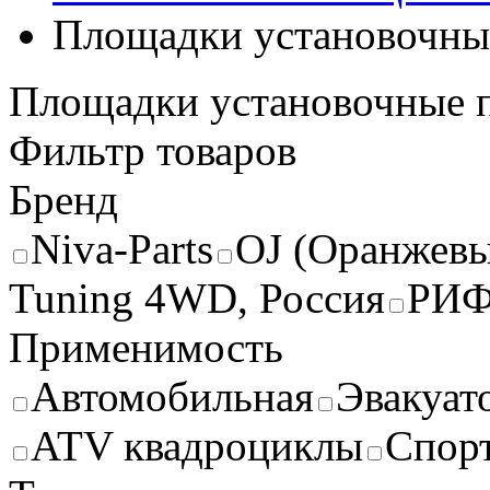
Площадки установочные
Площадки установочные п
Фильтр товаров
Бренд
Niva-Parts
OJ (Оранжев
Tuning 4WD, Россия
РИ
Применимость
Автомобильная
Эвакуат
ATV квадроциклы
Спорт