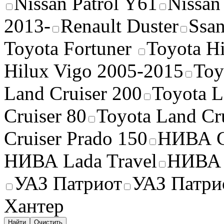
Nissan Patrol Y61
Nissan
2013-
Renault Duster
Ssa
Toyota Fortuner
Toyota H
Hilux Vigo 2005-2015
Toy
Land Cruiser 200
Toyota L
Cruiser 80
Toyota Land Cr
Cruiser Prado 150
НИВА C
НИВА Lada Travel
НИВА 
УАЗ Патриот
УАЗ Патри
Хантер
Найти
Очистить