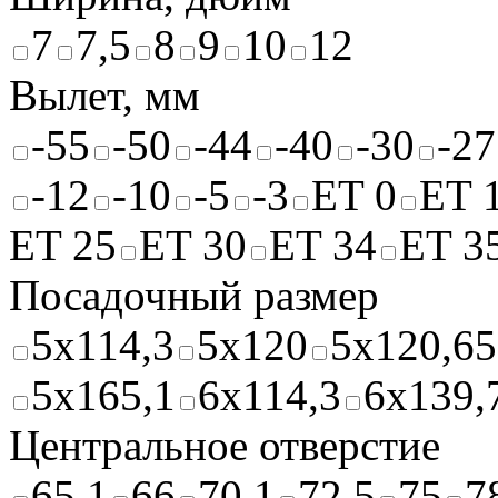
7
7,5
8
9
10
12
Вылет, мм
-55
-50
-44
-40
-30
-27
-12
-10
-5
-3
ET 0
ET 
ET 25
ET 30
ET 34
ET 3
Посадочный размер
5x114,3
5x120
5x120,65
5x165,1
6x114,3
6x139,
Центральное отверстие
65,1
66
70,1
72,5
75
7