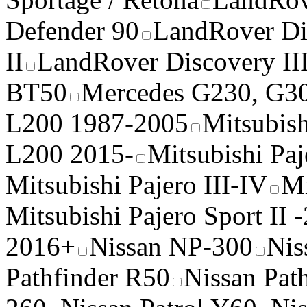
Defender 90
LandRover Di
II
LandRover Discovery III
BT50
Mercedes G230, G3
L200 1987-2005
Mitsubis
L200 2015-
Mitsubishi Paj
Mitsubishi Pajero III-IV
Mi
Mitsubishi Pajero Sport II 
2016+
Nissan NP-300
Nis
Pathfinder R50
Nissan Pat