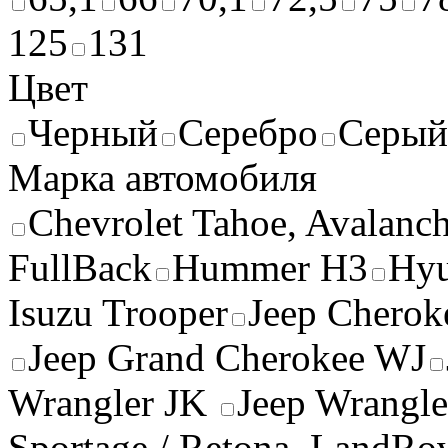
125
131
Цвет
Черный
Серебро
Серый
Марка автомобиля
Chevrolet Tahoe, Avalanc
FullBack
Hummer H3
Hyu
Isuzu Trooper
Jeep Cherok
Jeep Grand Cherokee WJ
Wrangler JK
Jeep Wrangle
Sportage / Retona
LandRov