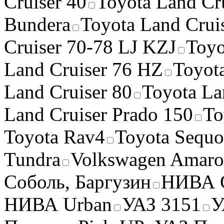
Cruiser 40
Toyota Land Cr
Bundera
Toyota Land Crui
Cruiser 70-78 LJ KZJ
Toyo
Land Cruiser 76 HZ
Toyot
Land Cruiser 80
Toyota La
Land Cruiser Prado 150
To
Toyota Rav4
Toyota Sequo
Tundra
Volkswagen Amar
Соболь, Баргузин
НИВА C
НИВА Urban
УАЗ 3151
У