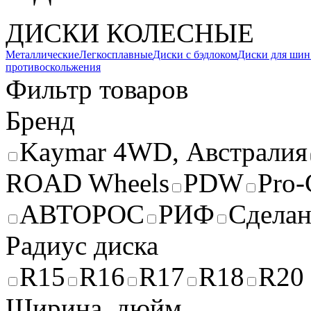
ДИСКИ КОЛЕСНЫЕ
Металлические
Легкосплавные
Диски с бэдлоком
Диски для шин
противоскольжения
Фильтр товаров
Бренд
Kaymar 4WD, Австралия
ROAD Wheels
PDW
Pro
АВТОРОС
РИФ
Сделан
Радиус диска
R15
R16
R17
R18
R20
Ширина, дюйм