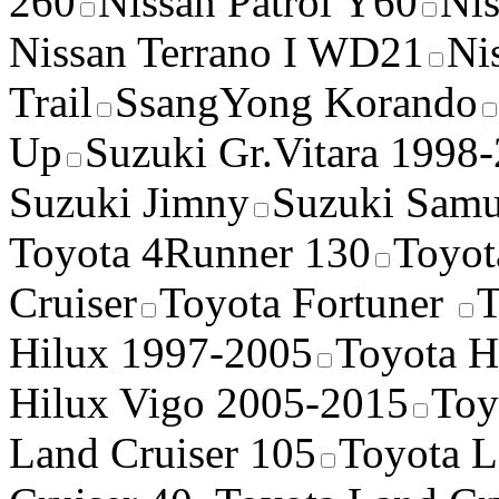
260
Nissan Patrol Y60
Nis
Nissan Terrano I WD21
Ni
Trail
SsangYong Korando
Up
Suzuki Gr.Vitara 1998
Suzuki Jimny
Suzuki Samu
Toyota 4Runner 130
Toyot
Cruiser
Toyota Fortuner
T
Hilux 1997-2005
Toyota H
Hilux Vigo 2005-2015
Toy
Land Cruiser 105
Toyota L