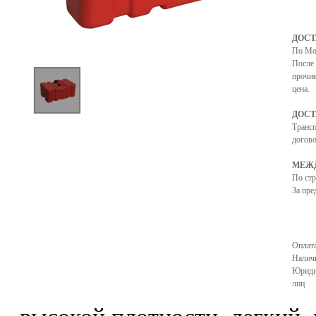
ДОСТ
По Мо
После 
Touch to zoom
прочие
цена.
ДОСТ
Транс
догово
МЕЖД
По ст
За пре
Оплата
Налич
Юриди
лиц