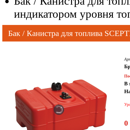
Бак / Канистра для топ
индикатором уровня то
Бак / Канистра для топлива SCEPT
Ар
Бр
По
В 
На
Уро
0