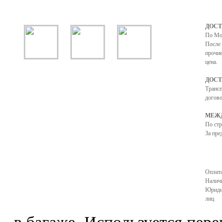
ДОСТ
По Мо
После 
прочие
цена.
ДОСТ
Транс
догово
МЕЖД
По ст
За пре
Оплата
Налич
Юриди
лиц