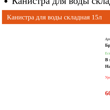
Канистра для воды скла
Канистра для воды складная 15л
Ар
Бр
Ес
В 
На
Уро
6