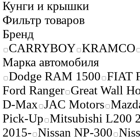
Кунги и крышки
Фильтр товаров
Бренд
CARRYBOY
KRAMCO
Марка автомобиля
Dodge RAM 1500
FIAT 
Ford Ranger
Great Wall H
D-Max
JAC Motors
Mazd
Pick-Up
Mitsubishi L200 
2015-
Nissan NP-300
Nis