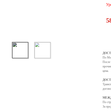
Ур
5
ДОСТ
По Мо
После 
прочие
цена.
ДОСТ
Транс
догово
МЕЖД
По ст
За пре