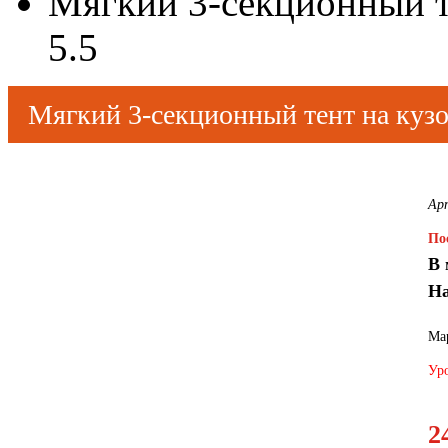
Мягкий 3-секционный те
5.5
Мягкий 3-секционный тент на кузов
Ар
По
В 
На
Мар
Уро
2