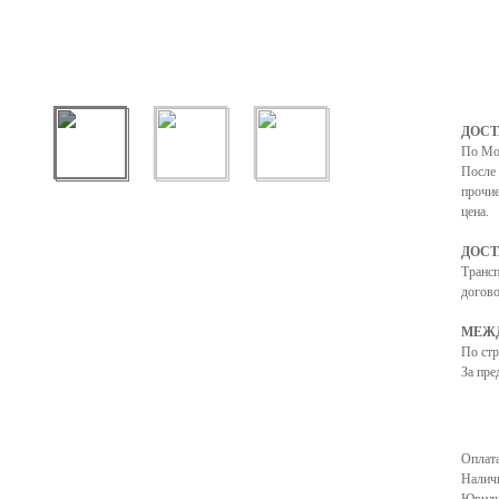
ДОСТ
По Мо
После 
прочие
цена.
ДОСТ
Транс
догово
МЕЖД
По ст
За пре
Оплата
Налич