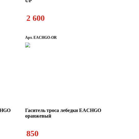
UP
ели плюса
Троса стальные
2 600
Арт. EACHGO-OR
ACHGO
Гаситель троса лебедки EACHGO
оранжевый
850