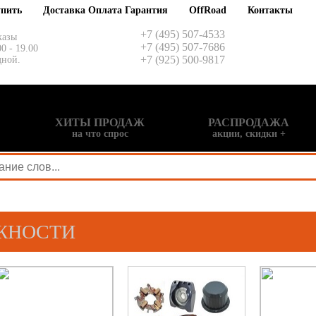
упить
Доставка Оплата Гарантия
OffRoad
Контакты
+7 (495) 507-4533
казы
+7 (495) 507-7686
00 - 19.00
+7 (925) 500-9817
дной.
ХИТЫ ПРОДАЖ
РАСПРОДАЖА
на что спрос
акции, скидки +
ЖНОСТИ