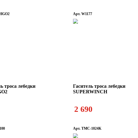
CHGO2
Арт. W1177
ь троса лебедки
Гаситель троса лебедки
GO2
SUPERWINCH
2 690
100
Арт. TMC-1024K