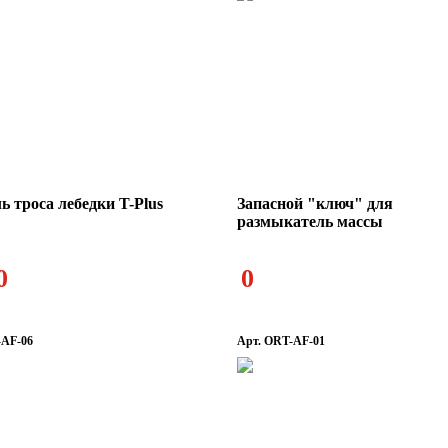
ь троса лебедки T-Plus
Запасной "ключ" для
размыкатель массы
0
0
-AF-06
Арт. ORT-AF-01