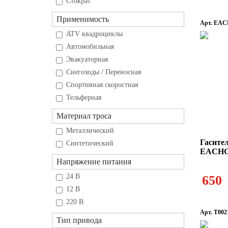
Стократ
Применимость
Арт. EA
ATV квадроциклы
Автомобильная
Эвакуаторная
Снегоходы / Переносная
Спортивная скоростная
Тельферная
Материал троса
Металлический
Гасител
Синтетический
EACH
Напряжение питания
24 В
650
12 В
220 В
Арт. T002
Тип привода