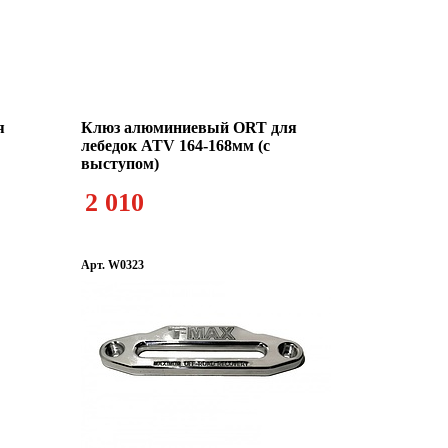
я
Клюз алюминиевый ORT для
лебедок ATV 164-168мм (с
выступом)
2 010
Арт. W0323