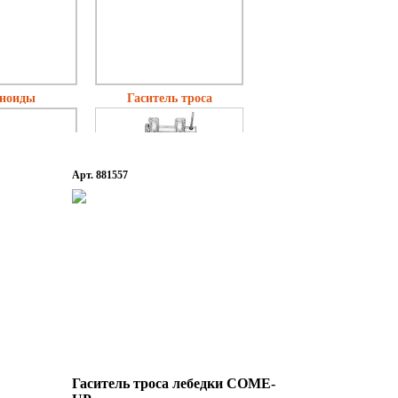
ноиды
Гаситель троса
Арт. 881557
аправляющие
Крюки
Гаситель троса лебедки COME-