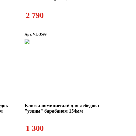
2 790
Арт. VL-3599
едок
Клюз алюминиевый для лебедок с
мм
"узким" барабаном 154мм
1 300