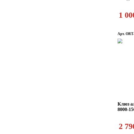
1 00
Арт. ORT
Клюз а
8000-1
2 79