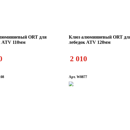
люминиевый ORT для
Клюз алюминиевый ORT дл
к ATV 110мм
лебедок ATV 120мм
0
2 010
108
Арт. W0877