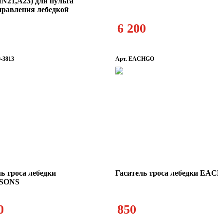
N21,A23) для пульта
правления лебедкой
Перчатки штурманские
Радиоуправление
Размыкат
6 200
-3813
Арт. EACHGO
ь троса лебедки
Гаситель троса лебедки E
SONS
0
850