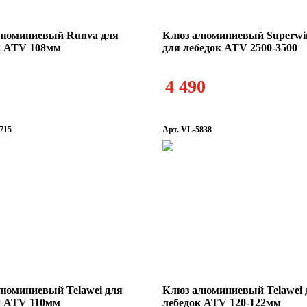
люминиевый Runva для
Клюз алюминиевый Superwi
к ATV 108мм
для лебедок ATV 2500-3500
4 490
715
Арт. VL-5838
люминиевый Telawei для
Клюз алюминиевый Telawei 
к ATV 110мм
лебедок ATV 120-122мм