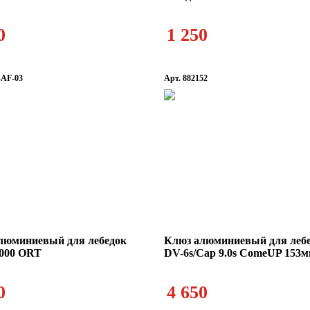
0
1 250
-AF-03
Арт. 882152
люминиевый для лебедок
Клюз алюминиевый для леб
5000 ORT
DV-6s/Cap 9.0s ComeUP 153
0
4 650