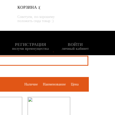
КОРЗИНА :(
Советуем, по-хорошему
положить сюда товар :)
РЕГИСТРАЦИЯ
ВОЙТИ
получи преимущества
личный кабинет
Наличие
Наименование
Цена