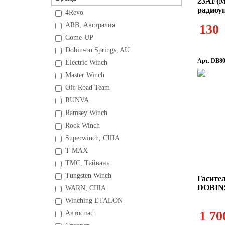
23AF(M
радиоу
4Revo
ARB, Австралия
130
Come-UP
Dobinson Springs, AU
Арт. DB80
Electric Winch
Master Winch
Off-Road Team
RUNVA
Ramsey Winch
Rock Winch
Superwinch, США
T-MAX
TMC, Тайвань
Tungsten Winch
Гасител
DOBIN
WARN, США
Winching ETALON
1 70
Автоспас