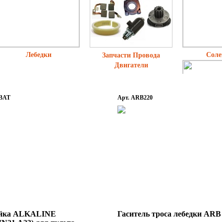
Лебедки
Соле
Запчасти Провода
Двигатели
-BAT
Арт. ARB220
Клюзы и н
ейка ALKALINE
Гаситель троса лебедки ARB