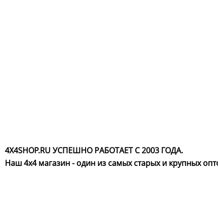
4X4SHOP.RU УСПЕШНО РАБОТАЕТ С 2003 ГОДА.
Наш 4x4 магазин - один из самых старых и крупных оп
Хотите узнавать
первыми о скидках
спец.предложениях