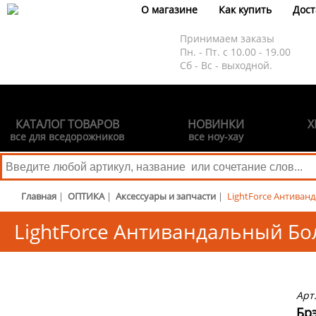
О магазине
Как купить
Дост
Принимаем заказы
Пн. - Пт. с 10.00 - 19.00
Сб - Вс - выходной.
КАТАЛОГ ТОВАРОВ
НОВИНКИ
Х
все для вседорожников
все ноу-хау
Главная
|
ОПТИКА
|
Аксессуары и запчасти
|
LightForce Антиван
LightForce Антивандальный Бо
Арт
Брэ