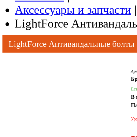
Аксессуары и запчасти
|
LightForce Антивандал
LightForce Антивандальные болты
Ар
Бр
Ес
В 
На
Уро