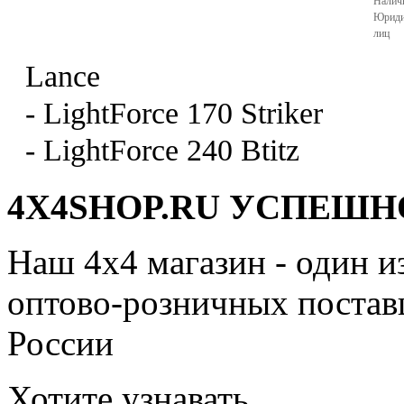
Налич
Юриди
лиц
Lance
- LightForce 170 Striker
- LightForce 240 Btitz
4X4SHOP.RU УСПЕШНО
Наш 4x4 магазин - один и
оптово-розничных поставщ
России
Хотите узнавать