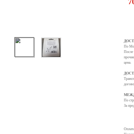
7
ДОСТ
По Мо
После 
прочие
цена.
ДОСТ
Транс
догово
МЕЖД
По ст
За пре
Оплата