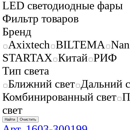
LED светодиодные фары
Фильтр товаров
Бренд
Axixtech
BILTEMA
Na
STARTAX
Китай
РИФ
Тип света
Ближний свет
Дальний с
Комбинированный свет
П
свет
Найти
Очистить
Арт. 1603-300199