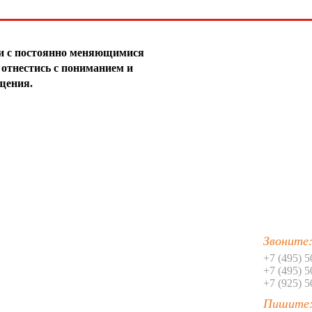
29
30
31
зи с постоянно меняющимися
отнестись с пониманием и
32
щения.
33
34
35
36
37
Звоните
38
+7 (495) 
+7 (495) 
39
+7 (925) 
40
Пишите