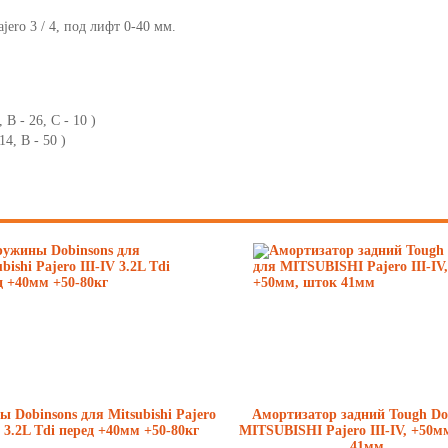
7
jero 3 / 4, под лифт 0-40 мм.
8
9
B - 26, C - 10 )
10
4, B - 50 )
11
12
13
14
15
16
17
 Dobinsons для Mitsubishi Pajero
Амортизатор задний Tough Do
V 3.2L Tdi перед +40мм +50-80кг
MITSUBISHI Pajero III-IV, +50м
41мм