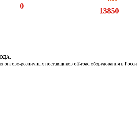
18
0
13850
19
20
21
22
ОДА.
23
ых оптово-розничных поставщиков off-road оборудования в Росс
24
25
26
27
28