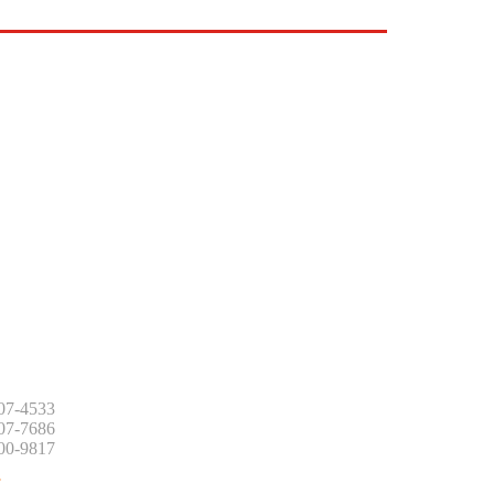
:
507-4533
507-7686
500-9817
: