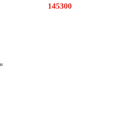
145300
ии