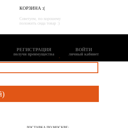
КОРЗИНА :(
Советуем, по-хорошему
положить сюда товар :)
РЕГИСТРАЦИЯ
ВОЙТИ
получи преимущества
личный кабинет
й)
ДОСТАВКА ПО МОСКВЕ: