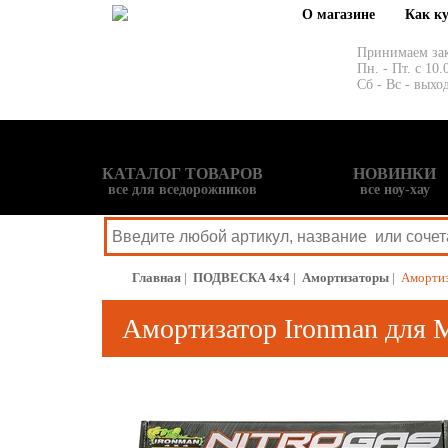
О магазине
Как к
Принимаем за
Пн. - Пт. с 10.
Сб - Вс - выхо
КАТАЛОГ ТОВАРОВ
НОВИНКИ
все для вседорожников
все ноу-хау
Главная
|
ПОДВЕСКА 4x4
|
Амортизаторы
|
Амортиза
Амортизатор Ironman для Mi