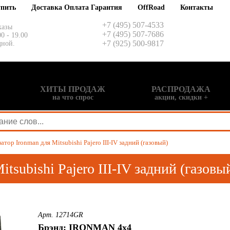
упить
Доставка Оплата Гарантия
OffRoad
Контакты
+7 (495) 507-4533
казы
+7 (495) 507-7686
00 - 19.00
+7 (925) 500-9817
дной.
ХИТЫ ПРОДАЖ
РАСПРОДАЖА
на что спрос
акции, скидки +
тор Ironman для Mitsubishi Pajero III-IV задний (газовый)
tsubishi Pajero III-IV задний (газовы
Арт. 12714GR
Брэнд: IRONMAN 4x4