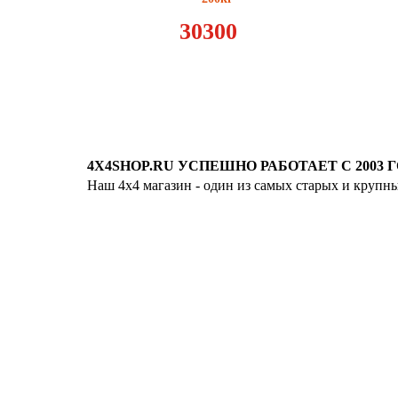
30300
4X4SHOP.RU УСПЕШНО РАБОТАЕТ С 2003 Г
Наш 4x4 магазин - один из самых старых и крупн
Хотите узнавать
первыми о скидках
спец.предложениях
новинках и акциях?!