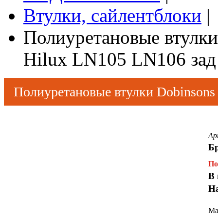
Втулки, сайлентблоки
|
Полиуретановые втулки 
Hilux LN105 LN106 зад
Полиуретановые втулки Dobinsons 
Ар
Бр
По
В 
Н
Ма