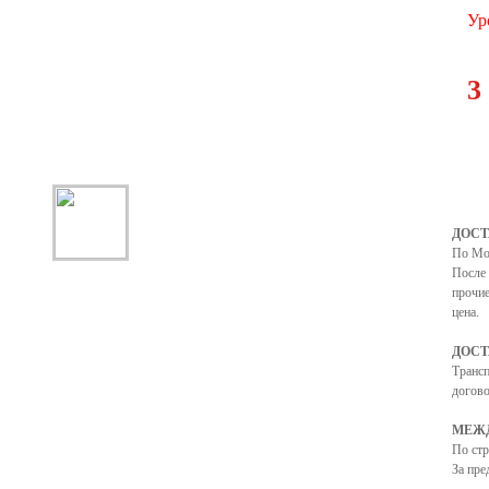
Ур
3
ДОСТ
По Мо
После 
прочие
цена.
ДОСТ
Транс
догово
МЕЖД
По ст
За пре