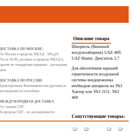
Описание товара
Шноркель (Внешний
ДОСТАВКА ПО МОСКВЕ:
воздухозаборник) UAZ-469,
По Москве в пределах МКАД - 500 руб.
UAZ Hunter, Двигатель 2,7
После 20-00, доставка за пределы МКАД и
прочие не стандартные варианты - договорная
Для обеспечения хорошей
цена.
герметичности воздушной
системы внедорожника
ДОСТАВКА ПО РОССИИ:
Транспортными Компаниями или другими по
необходим шноркель на УАЗ
договоренности способами.
Хантер или УАЗ 3151, УАЗ
469
МЕЖДУНАРОДНАЯ ДОСТАВКА
По странам СНГ.
За пределы СНГ - по договоренности
8
9
10
11
12
13
14
15
16
17
18
1
Сопутствующие товары: