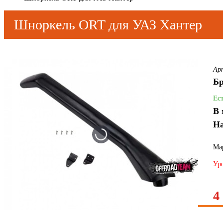
Шноркель ORT для УАЗ Хантер
Ар
Бр
Ес
В 
На
Ма
Уро
4