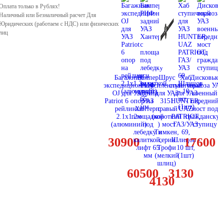
Оплата только в Рублях!
Наличный или Безналичный расчет Для
Юридических (работаем с НДС) или физических
лиц
Багажник
Бампер
Шрус
Хаб
Дисковы
экспедиционный
РИФ
усиленный
ступичный
тормоза У
OJ для УАЗ
задний
для УАЗ
для УАЗ
военный
Patriot 6 опор на
УАЗ
3151
HUNTER,
передни
рейлинги
Хантер с
правый
UAZ
мост под
2.1х1.2м
площадкой
(короткий
PATRIOT,
гражданск
(алюминий)
под
) мост
ГАЗ/УАЗ
ступицу
лебедку и
Тимкен,
69,
30900
17600
калиткой,
серия
Шлицов -
лифт 65
Трофи
10 шт,
мм
(мелкий
(1шт)
шлиц)
60500
3130
4130