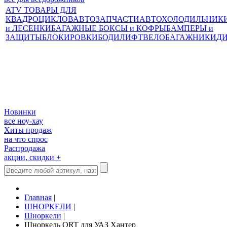
ATV ТОВАРЫ ДЛЯ
КВАДРОЦИКЛОВ
АВТОЗАПЧАСТИ
АВТОХОЛОДИЛЬНИК
и ЛЕСЕНКИ
БАГАЖНЫЕ БОКСЫ и КОФРЫ
БАМПЕРЫ и
ЗАЩИТЫ
БЛОКИРОВКИ
БОДИЛИФТ
ВЕЛОБАГАЖНИКИ
Д
Новинки
все ноу-хау
Хиты продаж
на что спрос
Распродажа
акции, скидки +
Главная
|
ШНОРКЕЛИ
|
Шноркели
|
Шноркель ORT для УАЗ Хантер