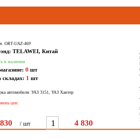
т. ORT-UAZ-469
энд: TELAWEI, Китай
ть в наличии
0
магазине:
шт
1
 складах:
шт
рка автомобиля: УАЗ 3151, УАЗ Хантер
вень цен:
1
2
3
4
5
6
7
 830
4 830
/ шт