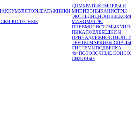
ДОМКРАТЫ
КЕМПЕРЫ И
И
АККУМУЛЯТОРЫ
БАГАЖНИКИ
МИНИВЭНЫ
КАНИСТРЫ
ЭКСПЕДИЦИОННЫЕ
КОМ
ИСКИ КОЛЕСНЫЕ
МАНОМЕТРЫ
ПНЕВМОСИСТЕМЫ
КУНГ
ПИКАПОВ
ЛЕБЕДКИ И
ПРИНАДЛЕЖНОСТИ
ОПТ
ТЕНТЫ МАРКИЗЫ СПАЛЬ
СИСТЕМЫ
ПОДВЕСКА
4x4
ПОТОЛОЧНЫЕ КОНСО
СИЛОВЫЕ