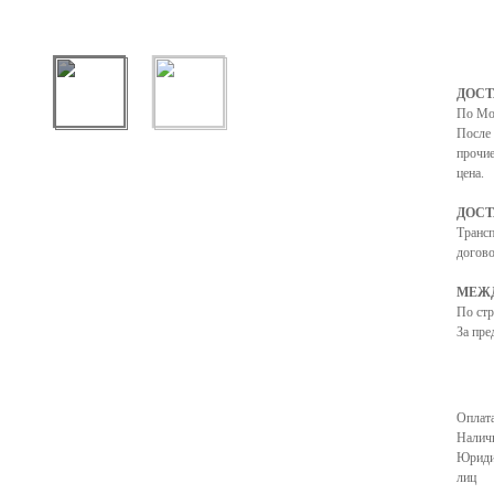
ДОСТ
По Мо
После 
прочие
цена.
ДОСТ
Транс
догово
МЕЖД
По ст
За пре
Оплата
Налич
Юриди
лиц