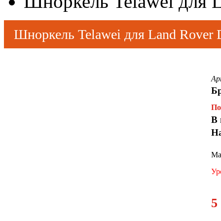
Шноркель Telawei для L
Шноркель Telawei для Land Rover 
Ар
Б
По
В 
Н
Ма
Ур
5